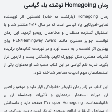
رمان Homegoing نوشته یاء گیاسی
رمان Homegoing (بازگشت به خانه) نخستین اثر نویسنده
غنایی-آمریکایی یاء گیاسی است که در سال ۲۰۱۶ منتشر شد و با
استقبال گسترده منتقدان و مخاطبان روبه‌رو گردید. این رمان
توانست جوایز معتبری مانند PEN/Hemingway Award برای
بهترین اثر نخست را به دست آورد و در فهرست کتاب‌های برگزیده
نشریات معتبری مثل نیویورک تایمز، واشنگتن پست و گاردین قرار
بگیرد. قدرت قلم گیاسی در این کتاب سبب شد او به‌عنوان یکی از
استعدادهای مهم ادبیات معاصر شناخته شود.
این کتاب در ژانر رمان تاریخی-خانوادگی قرار دارد و موضوع اصلی
آن میراث استعمار، برده‌داری و تأثیرات چندنسله آن بر
خانواده‌هاست. Homegoing حدود ۳۰۰ صفحه دارد و داستانش
از سواحل آفریقا تا ایالات متحده آمریکا امتداد پیدا می‌کند. در