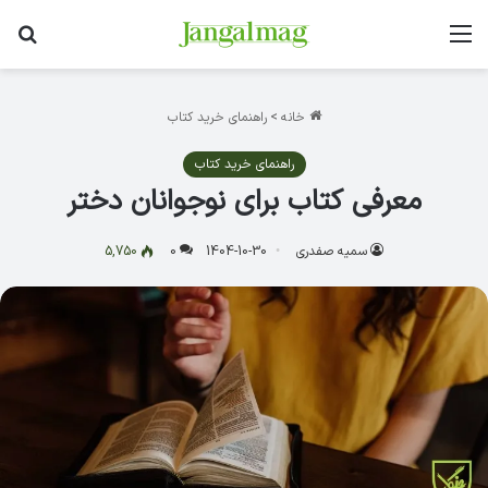
منو
جس
خانه
>
راهنمای خرید کتاب
راهنمای خرید کتاب
معرفی کتاب برای نوجوانان دختر
سمیه صفدری
1404-10-30
0
5,750