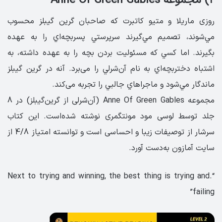
۲) مجموعه Anne Of Green Gables
روزی ماريلا و متيو کاتبرت که صاحبان گرين گيبلز محسوب
مي‌شوند، تصميم مي‌گيرند سرپرستي پسربچه‌اي را به عهده
بگيرند. اما کسي که مسئوليت بردن بچه را به ‌عهده داشته، به
اشتباه دختربچه‌اي به نام آن‌شرلي را می‌برد. آنه در گرين گيبلز
ماندگار مي‌شود و ماجراهاي جالبي را تجربه می‌کند.
مجموعه Anne Of Green Gables (آن‌شرلی از گرین‌گیبلز) در 8
جلد توسط لوسی مود مونتگمری نوشته شده‌است. این کتاب
سرشار از توصیفات زیبا و احساسی است و توانسته امتیاز 4/8 از
سایت آمازون به‌دست آورد.
“.Next to trying and winning, the best thing is trying and
failing”