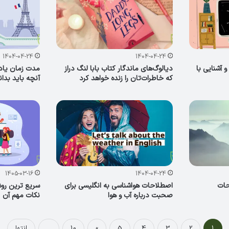
1404-04-24
1404-04-24
موزش گرامر فعل used to و آشنایی با
دیالوگ‌های ماندگار کتاب بابا لنگ دراز
مدت زمان یادگ
که خاطرات‌تان را زنده خواهد کرد
آنچه باید بدان
1405-03-16
1404-04-24
حات
اصطلاحات هواشناسی به انگلیسی برای
سریع ترین روش
صحبت درباره آب و هوا
نکات مهم آن
1
2
3
4
5
»
10
...
انتها