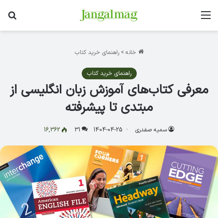
منو
جس
خانه
>
راهنمای خرید کتاب
راهنمای خرید کتاب
معرفی کتاب‌های آموزش زبان انگلیسی از
مبتدی تا پیشرفته
سمیه صفدری
1404-04-25
31
16,362