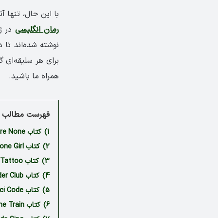
با این حال، تنها آ
رمان انگلیسی
در ژا
نوشته شده‌اند تا د
برای هر سلیقه‌ای گ
همراه ما باشید.
فهرست مطالب م
1)
کتاب And Then There Were None نوشته آگاتا کریستی
2)
کتاب Gone Girl نوشته گیلیان فلین
3)
کتاب The Girl with the Dragon Tattoo نوشته استیگ لارسون
4)
کتاب The Thursday Murder Club نوشته ریچارد آزمن
5)
کتاب The Da Vinci Code نوشته دن براون
6)
کتاب The Girl on the Train نوشته پائولا هاوکینز