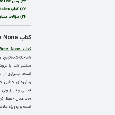
22)
رمان Cross The Line نوشته جیمز پترسون
23)
کتاب Peaky Blinders نوشته کارل چین
24)
سؤالات متداو
کتاب And Then There Were None نوشته آگاتا کریستی
کتاب And Then There Were None
منتشر شد، با فروش بیش از 100 میل
است. بسیاری از م
رمان‌های جنایی جها
فیلمی و تلویزیونی
مخاطبان حفظ کرده
است و به‌ویژه علاق