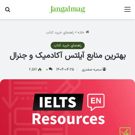
منو
جس
خانه
>
راهنمای خرید کتاب
راهنمای خرید کتاب
بهترین منابع آیلتس آکادمیک و جنرال
سمیه صفدری
1404-04-25
0
2,571