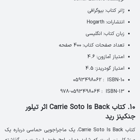
ژانر کتاب: بیوگرافی
انتشارات: Hogarth
زبان کتاب: انگلیسی‏
تعداد صفحات کتاب: 400 صفحه ‏
امتیاز آمازون: 4.6‏
امتیاز گودریدز: 4.5
ISBN-10 ‏ : ‎ 0593498062
ISBN-13 ‏ : ‎ 978-0593498064
10. کتاب Carrie Soto Is Back اثر تیلور
جنکینز رید
کتاب Carrie Soto Is Back‏، یک ماجراجویی حماسی درباره یک
ورزشکار زن است که شاید دوران اوج خود را پشت سر گذاشته