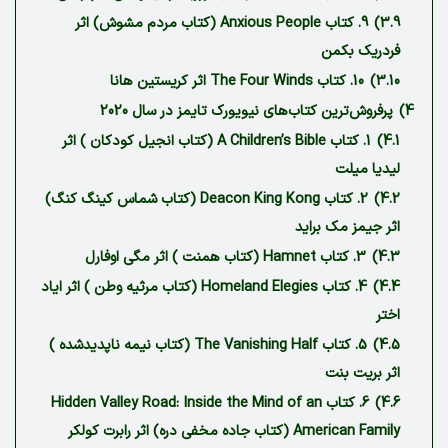
3.9)
9. کتاب Anxious People (کتاب مردم مشوش) اثر
فردریک بکمن
3.10)
10. کتاب The Four Winds اثر کریستین هانا
4)
پرفروش‌ترین کتاب‌های نیویورک تایمز در سال 2020‏
4.1)
1. کتاب A Children’s Bible (کتاب انجیل کودکان ) اثر
لیدیا میلت
4.2)
2. کتاب Deacon King Kong (کتاب شماس کینگ کنگ)
اثر جیمز مک براید
4.3)
3. کتاب Hamnet (کتاب همنت ) اثر مگی اوفارل
4.4)
4. کتاب Homeland Elegies (کتاب مرثیه وطن ) اثر ایاد
اختر
4.5)
5. کتاب The Vanishing Half (کتاب نیمه ناپدید‌شده )
اثر بریت بنت
4.6)
6. کتاب Hidden Valley Road: Inside the Mind of an
American Family (کتاب جاده مخفی دره) اثر رابرت کولکر