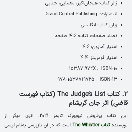
ژانر کتاب: هیجان‌اگیز، معمایی، جنایی
انتشارات: ‏ Grand Central Publishing
زبان کتاب: انگلیسی‏
تعداد صفحات کتاب: 416 صفحه ‏
امتیاز آمازون: 4.6 ‏
امتیاز گودریدز: ‏4.4
ISBN-10 ‏ : ‎ 153871972X
ISBN-13 ‏ : ‎ 978-1538719725
2. کتاب The Judge’s List (کتاب فهرست
قاضی) اثر جان گریشام
این کتاب پرفروش نیویورک تایمز 2021، اثری دیگر از
نویسنده
کتاب The Whistler
است که در آن بازپرسی به‌نام لیسی