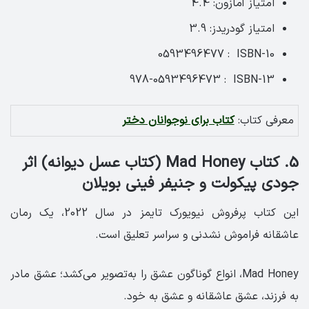
امتیاز آمازون: 4.4 ‏
امتیاز گودریدز: 3.9
ISBN-10 ‏ : ‎ 0593496477
ISBN-13 ‏ : ‎ 978-0593496473
معرفی کتاب:
کتاب برای نوجوانان دختر
5. کتاب Mad Honey (کتاب عسل دیوانه) اثر
جودی پیکولت و جنیفر فینی بویلان
این کتاب پرفروش نیویورک تایمز در سال 2022، یک رمان
عاشقانه فراموش نشدنی و سراسر تعلیق است.
Mad Honey، انواع گوناگون عشق را به‌تصویر می‌کشد؛ عشق مادر
به فرزند، عشق عاشقانه و عشق به خود.