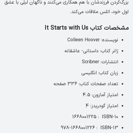
بزرگ‌کردن فرزندشان با هم همکاری می‌کنند و ناگهان لیلی با عشق
اول خود، اتلس ملاقات می‌کند.
مشخصات کتاب It Starts with Us‏ ‏
نویسنده: Colleen Hoover
ژانر کتاب: داستانی- عاشقانه
انتشارات: Scribner
زبان کتاب: انگلیسی‏
تعداد صفحات کتاب: 336 صفحه ‏
امتیاز آمازون: 4.5‏
امتیاز گودریدز: 4
ISBN-10 ‏ : ‎ 1668001225
ISBN-13 ‏ : ‎ 978-1668001226