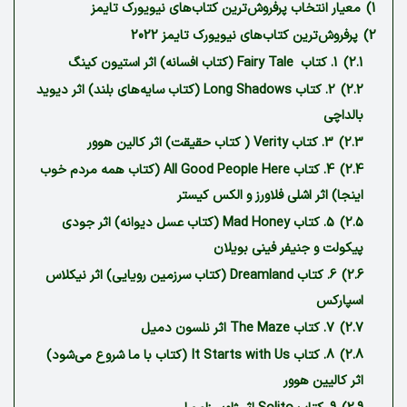
1)
معیار انتخاب پرفروش‌ترین کتاب‌های نیویورک تایمز
2)
پرفروش‌ترین کتاب‌های نیویورک تایمز 2022
2.1)
1. کتاب ‏ Fairy Tale (کتاب افسانه) اثر استیون کینگ
2.2)
2. کتاب Long Shadows (کتاب سایه‌های بلند) اثر دیوید
بالداچی
2.3)
3. کتاب Verity ( کتاب حقیقت) اثر کالین هوور
2.4)
4. کتاب All Good People Here (کتاب همه مردم خوب
اینجا) اثر اشلی فلاورز و الکس کیستر
2.5)
5. کتاب Mad Honey (کتاب عسل دیوانه) اثر جودی
پیکولت و جنیفر فینی بویلان
2.6)
6. کتاب Dreamland (کتاب سرزمین رویایی) اثر نیکلاس
اسپارکس
2.7)
7. کتاب The Maze اثر نلسون دمیل
2.8)
8. کتاب It Starts with Us (کتاب با ما شروع می‌شود)
اثر کالیین هوور