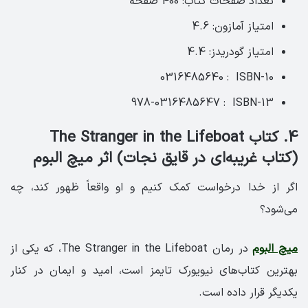
تعداد صفحات کتاب: 400 صفحه ‏
امتیاز آمازون: 4.6 ‏
امتیاز گودریدز: 4.4
ISBN-10 ‏ : ‎ 0316485640
ISBN-13 ‏ : ‎ 978-0316485647
4. کتاب The Stranger in the Lifeboat
(کتاب غریبه‌ای در قایق نجات) اثر میچ البوم
اگر از خدا درخواست کمک کنیم و او واقعاً ظهور کند، چه
می‌شود؟
میچ البوم
در رمان The Stranger in the Lifeboat، که یکی از
بهترین کتاب‌های نیویورک تایمز است، امید و ایمان در کنار
یکدیگر قرار داده است.