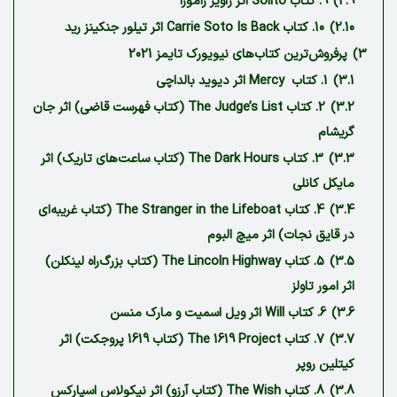
2.9)
9. کتاب Solito اثر ژاویر زامورا
2.10)
10. کتاب Carrie Soto Is Back اثر تیلور جنکینز رید
3)
پرفروش‌ترین کتاب‌های نیویورک تایمز 2021
3.1)
1. کتاب ‏ Mercy اثر دیوید بالداچی
3.2)
2. کتاب The Judge’s List (کتاب فهرست قاضی) اثر جان
گریشام
3.3)
3. کتاب The Dark Hours (کتاب ساعت‌های تاریک) اثر
مایکل کانلی
3.4)
4. کتاب The Stranger in the Lifeboat (کتاب غریبه‌ای
در قایق نجات) اثر میچ البوم
3.5)
5. کتاب The Lincoln Highway (کتاب بزرگ‌راه لینکلن)
اثر امور تاولز
3.6)
6. کتاب Will اثر ویل اسمیت و مارک منسن
3.7)
7. کتاب The 1619 Project (کتاب 1619 پروجکت) اثر
کیتلین روپر
3.8)
8. کتاب The Wish (کتاب آرزو) اثر نیکولاس اسپارکس