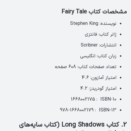
مشخصات کتاب Fairy Tale
نویسنده: Stephen King
ژانر کتاب: فانتزی
انتشارات: Scribner
زبان کتاب: انگلیسی‏
تعداد صفحات کتاب: 608 صفحه ‏
امتیاز آمازون: 4.6 ‏
امتیاز گودریدز: 4.2
ISBN-10 ‏ : ‎ 1668002175
ISBN-13 ‏ : ‎ 978-1668002179
2. کتاب Long Shadows (کتاب سایه‌های