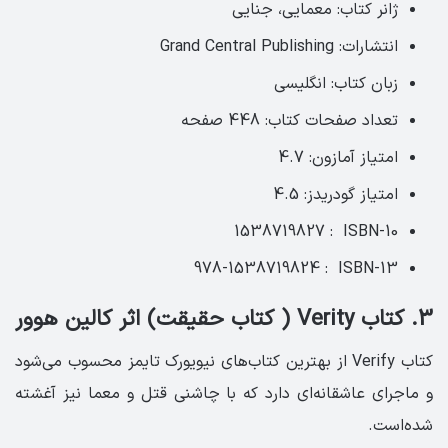
ژانر کتاب: معمایی، جنایی
انتشارات: Grand Central Publishing
زبان کتاب: انگلیسی‏
تعداد صفحات کتاب: 448 صفحه ‏
امتیاز آمازون: 4.7 ‏
امتیاز گودریدز: 4.5
ISBN-10 ‏ : ‎ 1538719827
ISBN-13 ‏ : ‎ 978-1538719824
3. کتاب Verity ( کتاب حقیقت) اثر کالین هوور
کتاب Verify از بهترین کتاب‌های نیویورک تایمز محسوب می‌شود
و ماجرای عاشقانه‌ای دارد که با چاشنی قتل و معما نیز آغشته‌
شده‌است.