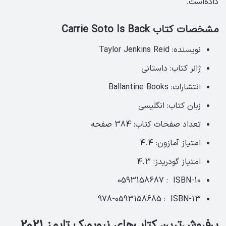
داده‌است.
مشخصات کتاب Carrie Soto Is Back
نویسنده: Taylor Jenkins Reid
ژانر کتاب: داستانی
انتشارات: Ballantine Books
زبان کتاب: انگلیسی‏
تعداد صفحات کتاب: 384 صفحه ‏
امتیاز آمازون: 4.4‏
امتیاز گودریدز: 4.3
ISBN-10 ‏ : ‎ 0593158687
ISBN-13 ‏ : ‎ 978-0593158685
پرفروش‌ترین کتاب‌های نیویورک تایمز 2021