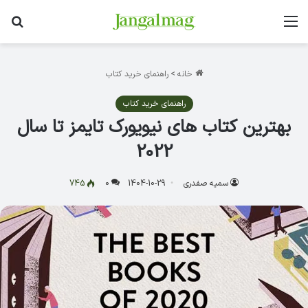
منو
جس
خانه
>
راهنمای خرید کتاب
راهنمای خرید کتاب
بهترین کتاب های نیویورک تایمز تا سال
2022
سمیه صفدری
1404-10-29
0
745