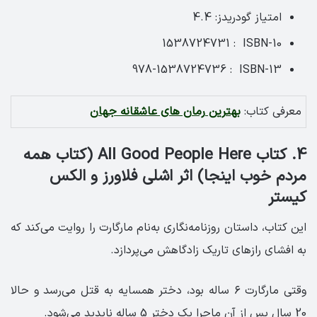
امتیاز گودریدز: 4.4
ISBN-10 ‏ : ‎ 1538724731
ISBN-13 ‏ : ‎ 978-1538724736
معرفی کتاب:
بهترین رمان های عاشقانه جهان
4. کتاب All Good People Here (کتاب همه
مردم خوب اینجا) اثر اشلی فلاورز و الکس
کیستر
این کتاب، داستان روزنامه‌نگاری به‌نام مارگارت را روایت می‌کند که
به افشای رازهای تاریک زادگاهش می‌پردازد.
وقتی مارگارت ۶ ساله بود، دختر همسایه به قتل می‌رسد و حالا
20 سال پس از آن ماجرا یک دختر 5 ساله ناپدید می‌شود.