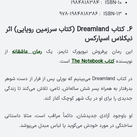
ISBN-10 ‏ : ‎ 1984818384
ISBN-13 ‏ : ‎ 978-1984818386
6. کتاب Dreamland (کتاب سرزمین رویایی) اثر
نیکلاس اسپارکس
این رمان پرفروش نیویورک تایمز، یک
رمان عاشقانه
از
نویسنده
کتاب The Notebook
است.
در کتاب ‏Dreamland می‌بینیم که بورلی پس از فرار از دست شوهر
بدرفتار به همراه پسر شش ساله‌اش، تامی، تلاش می‌کند تا زندگی
جدیدی را برای او در یک شهر کوچک آغاز کند.
او باوجود آزادی جدیدشان، دائماً مراقب است، مثلا داستانی
ساختگی در مورد خودش می‌گوید یا لباس مبدل می‌پوشد.