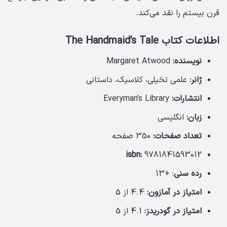
قرن بیستم را نقد می‌کند.
اطلاعات کتاب The Handmaid’s Tale
نویسنده:
Margaret Atwood
ژانر:
علمی تخیلی، کلاسیک، داستانی
انتشارات:
Everyman’s Library
زبان:
انگلیسی
تعداد صفحات:
350 صفحه
isbn:
9781841593012
رده سنی
: +13
امتیاز در آمازون:
4.4 از 5
امتیاز در گودریدز:
4.1 از 5