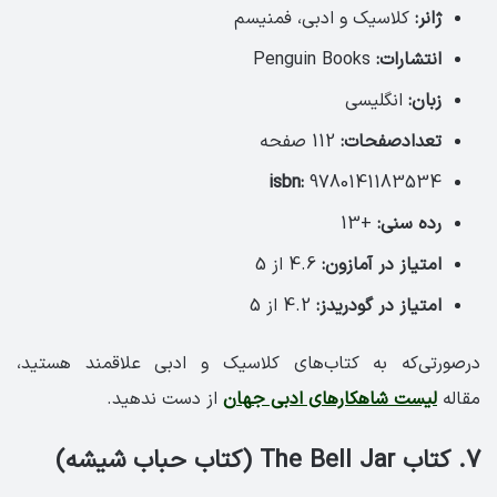
ژانر:
کلاسیک و ادبی، فمنیسم
انتشارات:
Penguin Books
زبان:
انگلیسی
تعدادصفحات:
112 صفحه
isbn:
9780141183534
رده سنی:
+13
امتیاز در آمازون:
4.6 از 5
امتیاز در گودریدز:
4.2 از 5
درصورتی‌که به کتاب‌های کلاسیک و ادبی علاقمند هستید،
مقاله
لیست شاهکارهای ادبی جهان
از دست ندهید.
7. کتاب The Bell Jar (کتاب حباب شیشه)