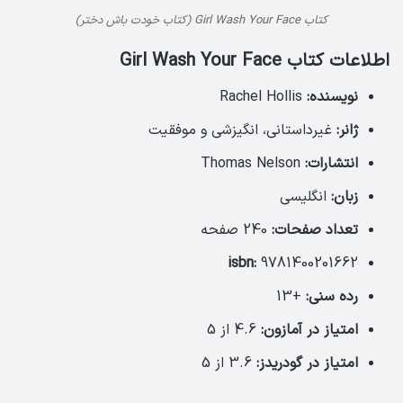
کتاب Girl Wash Your Face (کتاب خودت باش دختر)
اطلاعات کتاب Girl Wash Your Face
نویسنده:
Rachel Hollis
ژانر:
غیرداستانی، انگیزشی و موفقیت
انتشارات:
Thomas Nelson
زبان:
انگلیسی
تعداد صفحات:
240 صفحه
isbn:
9781400201662
رده سنی:
+13
امتیاز در آمازون:
4.6 از 5
امتیاز در گودریدز:
3.6 از 5