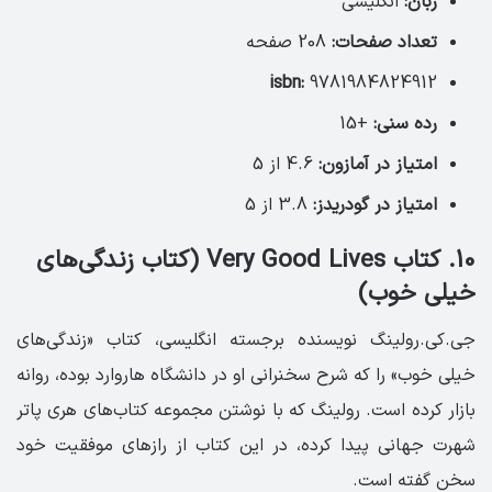
زبان:
انگلیسی
تعداد صفحات:
208 صفحه
isbn:
9781984824912
رده سنی:
+15
امتیاز در آمازون:
4.6 از 5
امتیاز در گودریدز:
3.8 از 5
10. کتاب Very Good Lives (کتاب زندگی‌های
خیلی خوب)
جی.کی.رولینگ نویسنده برجسته‌ انگلیسی، کتاب «زندگی‌های
خیلی خوب» را که شرح سخنرانی او در دانشگاه هاروارد بوده، روانه
بازار کرده است. رولینگ که با نوشتن مجموعه کتاب‌های هری پاتر
شهرت جهانی پیدا کرده، در این کتاب از رازهای موفقیت خود
سخن گفته است.