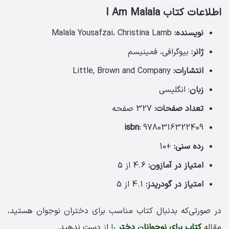
اطلاعات کتاب I Am Malala
نویسنده:
Malala Yousafzai، Christina Lamb
ژانر:
بیوگرافی، فمینیسم
انتشارات:
Little, Brown and Company
زبان
: انگلیسی
تعداد صفحات:
327 صفحه
isbn:
9780316322409
رده سنی:
+10
امتیاز در آمازون:
4.6 از 5
امتیاز در گودریدز:
4.1 از 5
در صورتی‌که بدنبال کتاب مناسب برای دختران نوجوان هستید،
مقاله
کتاب برای نوجوانان دختر
را از دست ندهید.