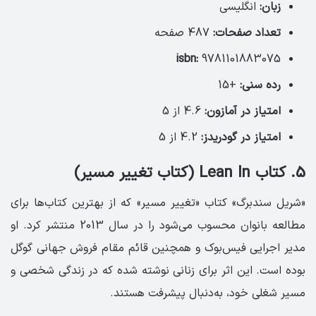
زبان:
انگلیسی
تعداد صفحات:
487 صفحه
isbn:
9781101883075
رده سنی:
+15
امتیاز در آمازون:
4.6 از 5
امتیاز در گودریدز:
4.2 از 5
5. کتاب Lean In (کتاب تغییر مسیر)
«شریل سندبرگ» کتاب «تغییر مسیر» که از بهترین کتاب‌ها برای
مطالعه بانوان محسوب می‌شود را در سال 2013 منتشر کرد. او
مدیر اجرایی فیس‌بوک و همچنین قائم مقام فروش جهانی گوگل
بوده است. این اثر برای زنانی نوشته شده که در زندگی شخصی و
مسیر شغلی خود، به‌دنبال پیشرفت هستند.