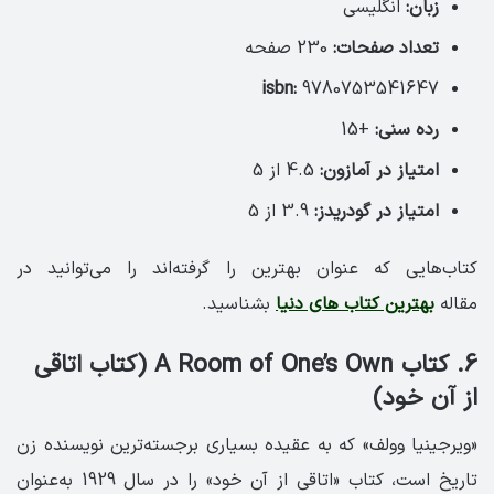
زبان:
انگلیسی
تعداد صفحات:
230 صفحه
isbn:
9780753541647
رده سنی:
+15
امتیاز در آمازون:
4.5 از 5
امتیاز در گودریدز:
3.9 از 5
کتاب‌هایی که عنوان بهترین را گرفته‌اند را می‌توانید در
مقاله
بهترین کتاب های دنیا
بشناسید.
6. کتاب A Room of One’s Own (کتاب اتاقی
از آن خود)
«ویرجینیا وولف» که به عقیده‌ بسیاری برجسته‌ترین نویسنده زن
تاریخ است، کتاب «اتاقی از آن خود» را در سال 1929 به‌عنوان