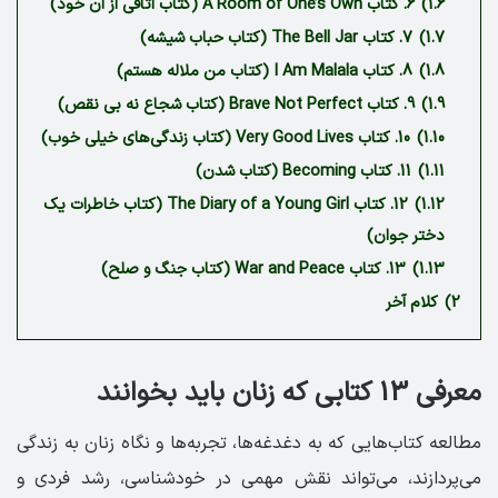
1.6)
6. کتاب A Room of One’s Own (کتاب اتاقی از آن خود)
1.7)
7. کتاب The Bell Jar (کتاب حباب شیشه)
1.8)
8. کتاب I Am Malala (کتاب من ملاله هستم)
1.9)
9. کتاب Brave Not Perfect (کتاب شجاع نه بی نقص)
1.10)
10. کتاب Very Good Lives (کتاب زندگی‌های خیلی خوب)
1.11)
11. کتاب Becoming (کتاب شدن)
1.12)
12. کتاب The Diary of a Young Girl (کتاب خاطرات یک
دختر جوان)
1.13)
13. کتاب War and Peace (کتاب جنگ و صلح)
2)
کلام آخر
معرفی 13 کتابی که زنان باید بخوانند
مطالعه کتاب‌هایی که به دغدغه‌ها، تجربه‌ها و نگاه زنان به زندگی
می‌پردازند، می‌تواند نقش مهمی در خودشناسی، رشد فردی و