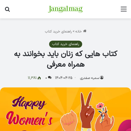
منو
جس
خانه
>
راهنمای خرید کتاب
راهنمای خرید کتاب
کتاب هایی که زنان باید بخوانند به
همراه معرفی
سمیه صفدری
1404-04-25
0
11,381