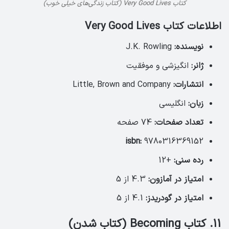
کتاب Very Good Lives (کتاب زندگی‌های خیلی خوب)
اطلاعات کتاب Very Good Lives
نویسنده:
J.K. Rowling
ژانر:
انگیزشی و موفقیت
انتشارات:
Little, Brown and Company
زبان:
انگلیسی
تعداد صفحات:
74 صفحه
isbn:
9780316369152
رده سنی:
+12
امتیاز در آمازون:
4.3 از 5
امتیاز در گودریدز:
4.1 از 5
11. کتاب Becoming (کتاب شدن)