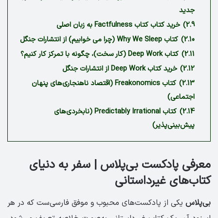
جدید
2.9)
خرید کتاب کتاب Factfulness به زبان اصلی
2.10)
کتاب Why We Sleep (چرا می خوابیم) از انتشارات جنگل
2.11)
کتاب Deep Work (کار سخت)، چگونه با تمرکز کار کنیم؟
2.12)
خرید کتاب Deep Work از انتشارات جنگل
2.13)
کتاب Freakonomics (اقتصاد ناهنجاری‌های پنهان
اجتماعی)
2.14)
کتاب Predictably Irrational (نابخردی‌های
پیش‌بینی‌پذیر)
معرفی پادکست بی‌پلاس | سفر به دنیای
کتاب‌های غیرداستانی
بی‌پلاس
یکی از پادکست‌های محبوب و موفق فارسی‌ست که در هر