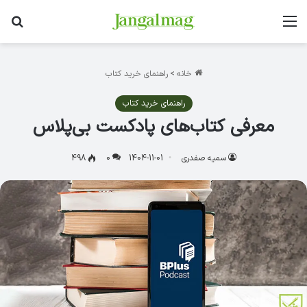
منو
جس
خانه
>
راهنمای خرید کتاب
راهنمای خرید کتاب
معرفی کتاب‌های پادکست بی‌پلاس
سمیه صفدری
1404-11-01
0
498