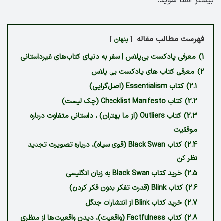
بیشتر آشنا شوید.
فهرست مطالب مقاله
پنهان
1)
معرفی پادکست بی‌پلاس | سفر به دنیای کتاب‌های غیرداستانی
2)
معرفی کتاب های پادکست بی پلاس
2.1)
کتاب Essentialism‌ (اصل‌گرایی)
2.2)
کتاب Checklist Manifesto (چک لیست)
2.3)
کتاب Outliers (از ما بهتران) ، داستانی متفاوت درباره
موفقیت
2.4)
کتاب Black Swan (قوی سیاه)، درباره تصویرت تجدید
نظر کن
2.5)
خرید کتاب Black Swan به زبان انگلیسی
2.6)
کتاب Blink (قدرت تفکر بدون فکر کردن)
2.7)
خرید کتاب Blink از انتشارات جنگل
2.8)
کتاب Factfulness (واقعیت)، دیدن واقعیت‌ها از منظری