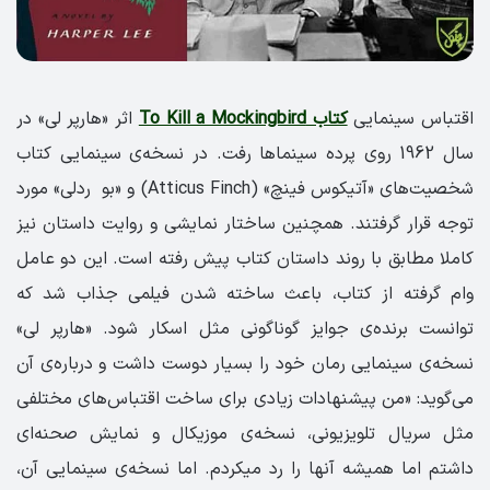
اقتباس سینمایی
کتاب To Kill a Mockingbird
اثر «هارپر لی» در
سال 1962 روی پرده سینماها رفت. در نسخه‌ی سینمایی کتاب
شخصیت‌های «آتیکوس فینچ» (Atticus Finch) و «بو ردلی» مورد
توجه قرار گرفتند. همچنین ساختار نمایشی و روایت داستان نیز
کاملا مطابق با روند داستان کتاب پیش رفته است. این دو عامل
وام گرفته از کتاب، باعث ساخته شدن فیلمی جذاب شد که
توانست برنده‌ی جوایز گوناگونی مثل اسکار شود. «هارپر لی»
نسخه‌ی سینمایی رمان خود را بسیار دوست داشت و درباره‌ی آن
می‌گوید: «من پیشنهادات زیادی برای ساخت اقتباس‌های مختلفی
مثل سریال تلویزیونی، نسخه‌ی موزیکال و نمایش صحنه‌ای
داشتم اما همیشه آنها را رد میکردم. اما نسخه‌ی سینمایی آن،