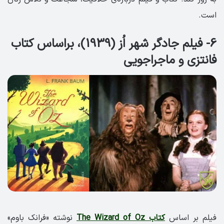
است.
6- فیلم جادگر شهر اُز (1939)، براساس کتاب
فانتزی و ماجراجویی
فیلم بر اساس
کتاب The Wizard of Oz
نوشته «فرانک باوم»