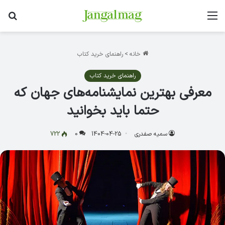
منو
جس
خانه
>
راهنمای خرید کتاب
راهنمای خرید کتاب
معرفی بهترین نمایشنامه‌های جهان که
حتما باید بخوانید
سمیه صفدری
1404-04-25
0
722