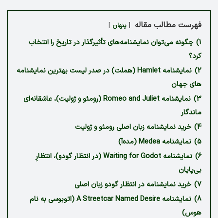
فهرست مطالب مقاله
پنهان
1)
چگونه می‌توان نمایشنامه‌های تأثیرگذار در تاریخ را انتخاب
کرد؟
2)
نمایشنامه Hamlet (هملت) در صدر لیست بهترین نمایشنامه
های جهان
3)
نمایشنامه Romeo and Juliet (رومئو و ژولیت)، عاشقانه‌ای
ماندگار
4)
خرید نمایشنامه زبان اصلی رومئو و ژولیت
5)
نمایشنامه Medea (مده‌آ)
6)
نمایشنامه Waiting for Godot (در انتظار گودو)، انتظارِ
بی‌پایان
7)
خرید نمایشنامه در انتظار گودو زبان اصلی
8)
نمایشنامه A Streetcar Named Desire (اتوبوسی به نام
هوس)