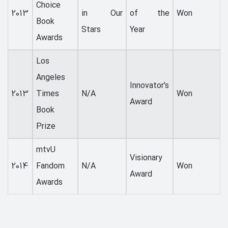
Choice
2013
in Our
of the
Won
Book
Stars
Year
Awards
Los
Angeles
Innovator’s
2013
Times
N/A
Won
Award
Book
Prize
mtvU
Visionary
2014
Fandom
N/A
Won
Award
Awards