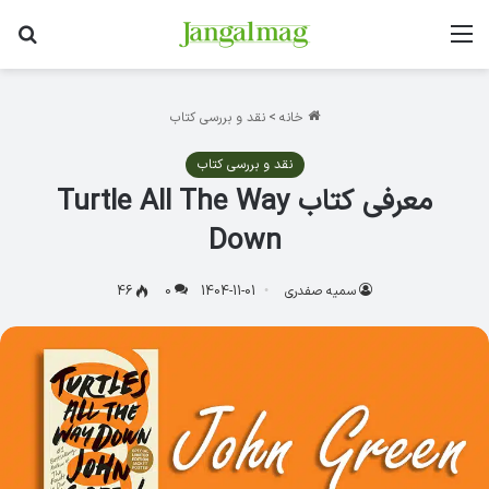
منو
جس
خانه
>
نقد و بررسی کتاب
نقد و بررسی کتاب
معرفی کتاب Turtle All The Way
Down
سمیه صفدری
1404-11-01
0
46