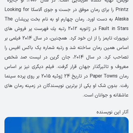
نویس، تهیه کننده آمریکایی است. در سال ۲۰۰۶، او جایزه
Printz را برای رمان موفق در جست و جوی آلاسکا Looking for
Alaska به دست اورد. رمان چهارم او به نام بخت پریشان The
Fault in Stars در ژانویه 2012 رتبه یك فهرست پر فروش های
نیویورك تایمز را از ان خود کرد. همچنین، در سال 2014 فیلمی بر
اساس همین رمان ساخته شد و رتبه شماره یک باکس افیس را
تصاحب کرد. در سال 2014، جان گرین در لیست صد شخص
معروف و تاثیرگذار جهان قرار گرفت. فیلم دیگری نیز بر اساس
رمان Paper Towns در تاریخ 24 ژوئیه 2015 بر روی پرده سینما
رفت. بدون شک او یکی از برترین نویسندگان در زمینه رمان های
عاشقانه و جوانان است.
آثار این نویسنده