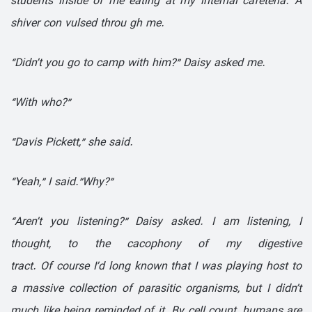
students inside of me eating at my internal cafeteria. A
shiver con­
vulsed
throu gh
me.
“Didn’t you go
to camp
with him?” Daisy asked me.
“With who?”
“Davis Pickett,” she said.
“Yeah,” I said.”Why?”
“Aren’t you listening?” Daisy asked. I am listening, I
thought, to the cacophony of my digestive
tract. Of
course
I’d long known that I was playing host to
a massive collection of parasitic organisms, but I didn’t
much like being reminded of it. By cell count, humans are