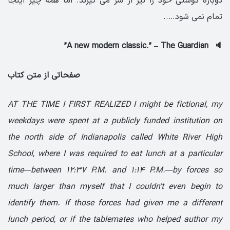
دوباره دوستی خود را نیز از سر می گیرند. اما همه چیز اینجا
تمام نمی شود…..
”
A new modern classic.” – The Guardian
🔈
صفحاتی از متن کتاب
AT THE TIME I FIRST REALIZED I might be fictional, my
weekdays were spent at a publicly funded institution on
the north side of Indianapolis called White River High
School, where I was required to eat lunch at a particular
time—between 12:37 P.M. and 1:14 P.M.—by forces so
much larger than myself that I couldn’t even begin to
identify them. If those forces had given me a different
lunch period, or if the tablemates who helped author my