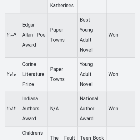
Katherines
Best
Edgar
Paper
Young
2009
Allan Poe
Won
Towns
Adult
Award
Novel
Corine
Young
Paper
2010
Literature
Adult
Won
Towns
Prize
Novel
Indiana
National
2012
Authors
N/A
Author
Won
Award
Award
Children’s
The Fault
Teen Book