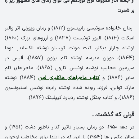
از جمله اثار معروف قرن نوزدهم می توان رمان های مشهور زیر را
بر شمرد:
رمان خانواده سوئیسی رابینسون (1812) و رمان ویورلی اثر والتر
اسکات (1814)، الیور توئیست (1838) و آرزوهای بزرگ (1860)
نوشته چارلز دیکنز، کنت مونت کریستو نوشته الکساندر دوما
(1844)، دوران مدرسه نوشته تام براون (1857)، آلیس در
سرزمین عجایب نوشته لوئیس کارول (1865)، ماجراهای تام
سایر (1876) و
کتاب ماجراهای هاکلبری فین
(1884) نوشته
مارک تواین، فرزند ربوده شده نوشته رابرت لوئیس استیونسون
(1886)، و کتاب جنگل نوشته ردیارد کیپلینگ (1894).
قرنی که گذشت…
در دهه 1950، دو رمان بسیار تاثیر گذار ناطور دشت (1951) و
سالار مگس ها (1954) با این که در ابتدا برای مخاطب نوجوان