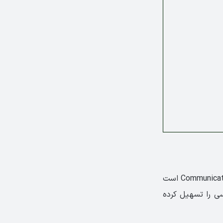
Top Notch یک مجموعه کاربردی برای آموزش زبان انگلیسی و بر مبنای روش Communicative based است
سی را تسهیل کرده