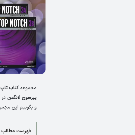
مجموعه
کتاب ‏تاپ 
پیرسون لانگمن
در سال 2006 منتشر شد. د
و بگوییم این مجمو
فهرست مطالب م