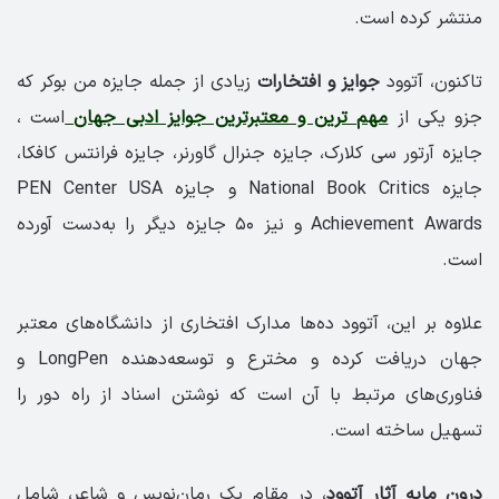
منتشر کرده است.
تاکنون، آتوود
جوایز و افتخارات
زیادی از جمله جایزه من بوکر که
جزو یکی از
مهم ترین و معتبرترین جوایز ادبی جهان
است ،
جایزه آرتور سی کلارک، جایزه جنرال گاورنر، جایزه فرانتس کافکا،
جایزه National Book Critics و جایزه PEN Center USA
Achievement Awards و نیز ۵۰ جایزه دیگر را به‌دست آورده
است.
علاوه بر این، آتوود ده‌ها مدارک افتخاری از دانشگاه‌های معتبر
جهان دریافت کرده و مخترع و توسعه‌دهنده LongPen و
فناوری‌های مرتبط با آن است که نوشتن اسناد از راه دور را
تسهیل ساخته است.
درون مایه آثار آتوود
، در مقام یک رمان‌نویس و شاعر، شامل