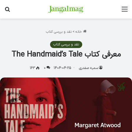
منو
جس
خانه
>
نقد و بررسی کتاب
نقد و بررسی کتاب
معرفی کتاب The Handmaid’s Tale
سمیه صفدری
1404-04-25
0
163