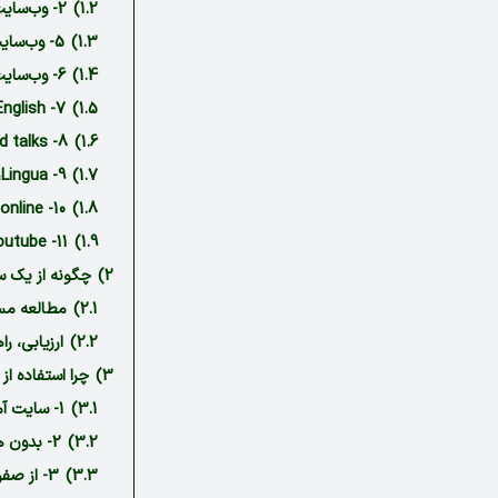
1.2)
2- وب‌سایت Duolingo، یادگیری همراه با معما
1.3)
5- وب‌سایت easyworldofenglish، پکیج کامل آموزش زبان انگلیسی
1.4)
6- وب‌سایت Real English Conversations، سایتی برای تقویت مکالمه انگلیسی
1.5)
7- Go Natural English، مثل یک شخص نیتیو صحبت کنید
1.6)
8- Ted talks، با سخنرانی‌های انگیزشی و موفقیت زبانت را تقویت کن
1.7)
9- Lingua، سایت رایگان برای تقویت زبان
1.8)
10- Learn American English online برای تمام سطوح
1.9)
11- Youtube، بهترین مرجع برای یاد گرفتن همه‌چیز
2)
چگونه از یک س
2.1)
مطالعه مست
2.2)
ارزیابی، ر
3)
چرا استفاده ا
3.1)
1- سایت آموزش زبان انگلیسی، همیشه در دسترس است
3.2)
2- بدون هزینه انگلیسی یاد بگیریم
3.3)
3- از صفر تا صد، سایت‌های مختلف برای سلیقه‌های متنوع