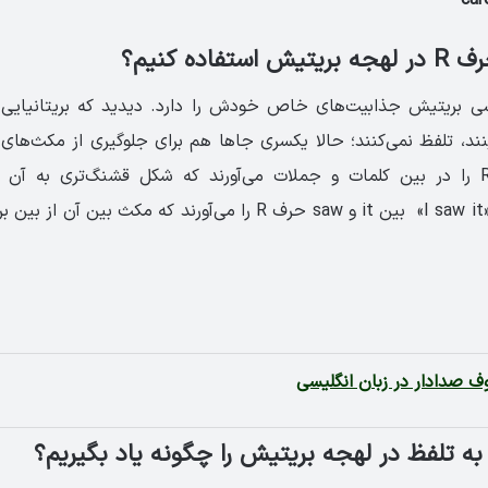
car
فاده کنیم؟
ی بریتیش جذابیت‌های خاص خودش را دارد. دیدید که بریتانیایی‌ه
می‌بینند، تلفظ نمی‌کنند؛ حالا یکسری جاها هم برای جلوگیری از مکث‌های
حرف زدن، حرف R را در بین کلمات و جملات می‌آورند که شکل قشنگ‌تری به آن
می‌خواهند بگویند «I saw it» بین it و saw حرف R را می‌‌آورند که مکث
ف صدادار در زبان انگلیسی
به تلفظ در لهجه بریتیش را چگونه یاد بگیریم؟