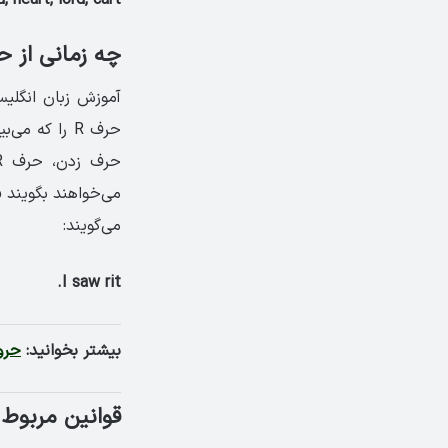
d, heart, lord, cart
چه زمانی از حرف R در لهجه بریتیش است
آموزش زبان انگلیس
حرف R را که 
می‌گویند:
I saw rit.
بیشتر بخوانید:
حرو
قوانین مربوط 