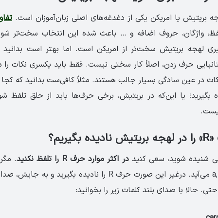
 بریتیش یا امریکن یکی از دغدغه‌های اصلی زبان‌آموزان است.
تفاو
لفظ، واژگان، حروف اضافه و … باعث شده این انتخاب سخت‌تر شود
گیری لهجه بریتیش سخت‌تر از امریکن است. اما بهتر است بدانید ب
انیایی حرف زدن، اصلاً کار سختی نیست. فقط باید یکسری نکات را در 
ه بگیرید؛ یا این‌که در بریتیش، برخی حرف‌ها باید از حلق تلفظ شود
نیست.
گیریم؟
یایی شنیده شوید، سعی کنید
در اکثر موارد حرف R را تلفظ نکنید
. مگر 
حروف a, e, i, o, u, y می‌آید. در‌غیر این صورت حرف R را نادیده بگی
تی. حالا با صدای بلند کلمات زیر را بخوانید: