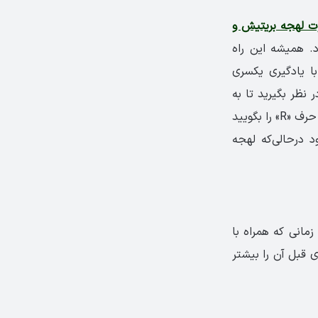
ت لهجه بریتیش و
. همیشه این راه
ا یادگیری یکسری
نظر بگیرید تا به
هدف برسید. این نکات در عین سادگی بسیار جالب هستند. مثلاً کافی‌ست بدانید که کجا حرف «R» را بگویید
 درحالی‌‌که لهجه
زمانی که همراه با
رید و به جایش، صدای قبل آن را بیشتر