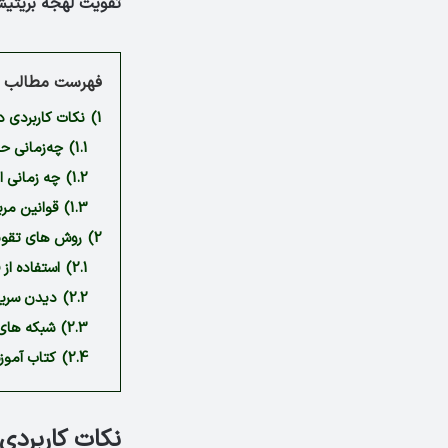
تقویت لهجه بریت
فهرست مطالب م
1)
نکات کاربردی د
1.1)
چه‌زمانی حرف «R» را در لهجه بریتیش 
1.2)
چه زمانی از حرف R در لهجه بر
1.3)
قوانین مرب
2)
روش های تقویت
2.1)
استفاده از
2.2)
دیدن سریا
2.3)
شبکه های 
2.4)
کتاب آموز
نکات کاربردی