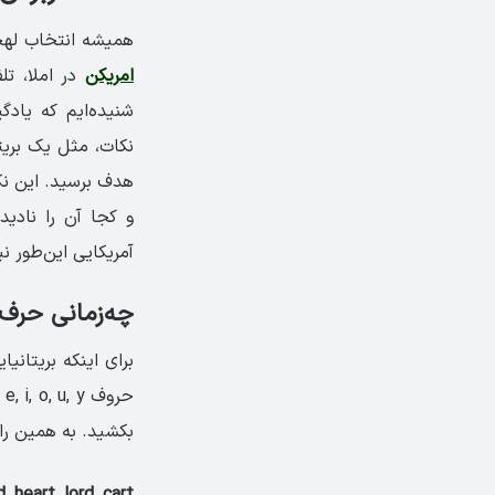
همیشه انتخاب لهجه
امریکن
در املا، ت
شنیده‌ایم که یاد
نکات، مثل یک بریت
و کجا آن را نادید
آمریکایی این‌طور 
چه‌زمانی حرف «R» را در لهجه بریتیش نادیده ب
برای اینکه بریتان
بکشید. به همین راح