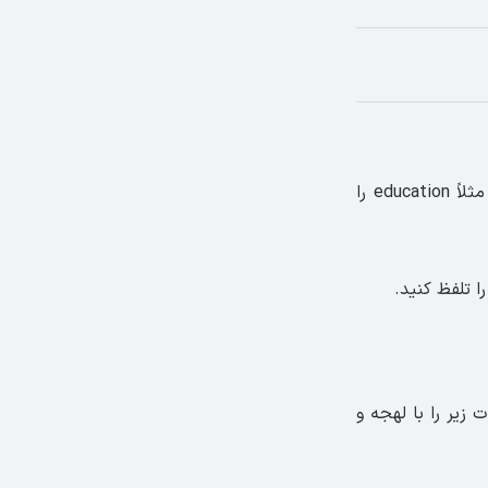
وقتی بعد از D حرفی بیاید که صدای «ی» بدهد، بریتانیایی‌ها آن را «ج» تلفظ می‌کنند. مثلاً education را
ت زیر را با لهجه و