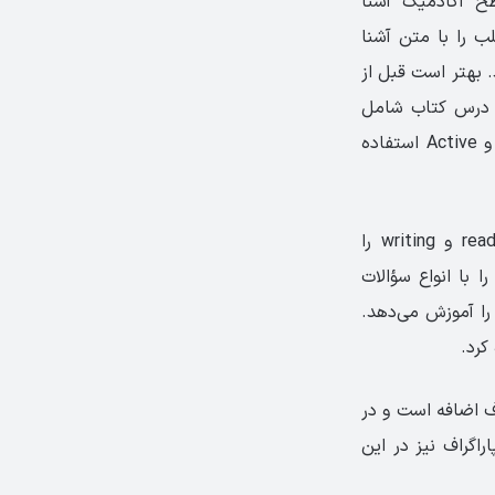
مهارت‌های reading در سطح آکادمیک آشنا
تمرین‌های قبل از reading دارد که داوطلب را با متن آشنا
 به reading را هم ارائه می‌دهد. بهتر است قبل از
ر درس کتاب شامل
Motivational Tips برای افزايش انگيزه و تقويت مهارت خواندن است و از روشي پويا و Active استفاده
از بهترین منابع ریدینگ آیلتس محسوب می‌شود و مهارت reading و writing را
 NorthStar: Reading and Writing 2، زبان‌آموز را با انواع سؤالات
ن را آموزش می‌دهد.
کرد.
 حروف اضافه است و در
گراف نیز در این