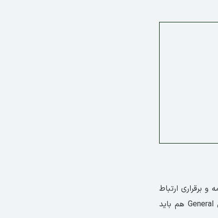
قادر به مکالمه و برقراری ارتباط
هستند، اما دانش زبانی آن‌ها آکادمیک محسوب نمی‌شود. آن دسته از داوطلبان آزمون General هم باید