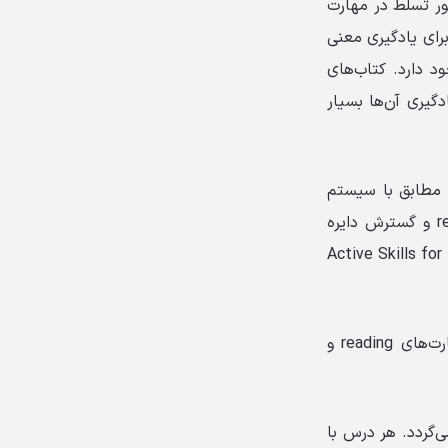
ر تسلط در مهارت
رای یادگیری معنی
 دارد. کتاب‌های
گیری آن‌ها بسیار
مطابق با سيستم
آمريکایی است. فايل‌های صوتی کتاب در 12 درس موضوعی برای تقويت مهارت reading و گسترش دايره
کتاب داستان و سپس کتاب Active Skills for Reading Intro
و Longman با در کنار هم قرار دادن مهارت‌های reading و
‌گردد. هر درس با