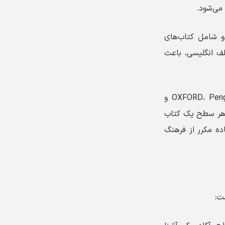
می‌شود.
و شامل کتاب‌های
لف انگلیسی، باعث
کتاب‌های داستان Starter ،Quick Star و Easy Start از انتشارات OXFORD، Penguin، Bookworm و
در هر سطح یک کتاب
ده مکرر از فرهنگ