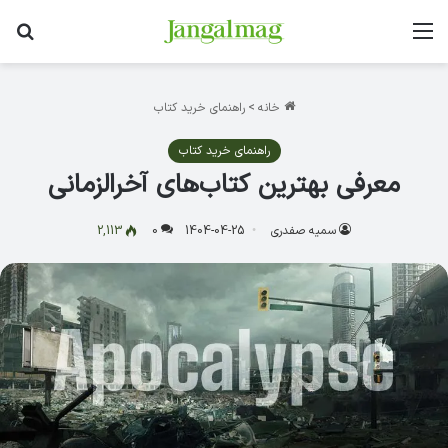
منو
جس
خانه
>
راهنمای خرید کتاب
راهنمای خرید کتاب
معرفی بهترین کتاب‌های آخرالزمانی
سمیه صفدری
1404-04-25
0
2,113