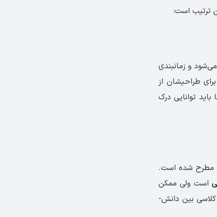
کلیه­ متن­‌ها بین 36 تا 56 سوال مطرح می‌­شود و زمان­بندی
ای طراحی­شان از
باید توانایی درک
 شنیده می‌­شود که برای کلیه­ تسک­‌ها بین34 تا 51 سوال مطرح شده ­است.
ی
است ولی ممکن
لاسی بین دانش‌­