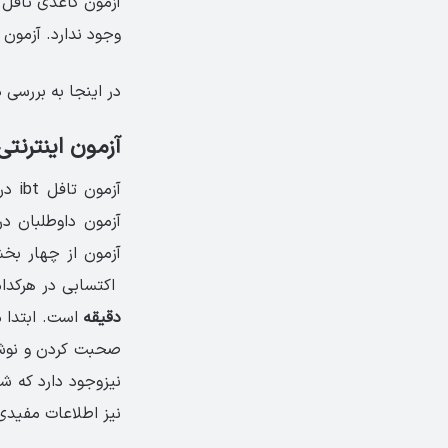
آزمون کاغذی تافل ن
وجود ندارد. آزمون تافل در 165 کشور جهان از جمله 
در این­جا به بررسی دقیق­‌تر سه 
آزمون اینترنتی یا  Based TOEFL) IBT
آزم
آزمون داوطلبان در 
اکتسابی در هر­کدا
دقیقه
است. ابتدا م
صحبت ­کردن و نوشتن
نیزوجود دارد که شباهت زیادی
نیز اطلاعات مفیدی