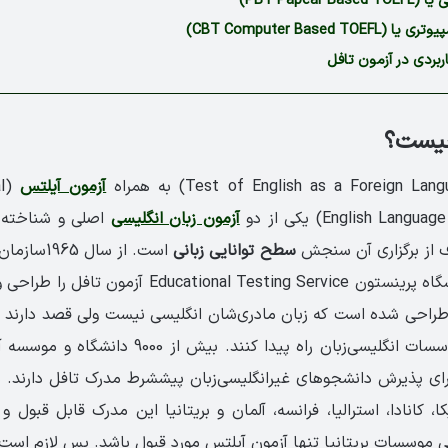
PBT Papear Ba)
CBT Computer Based TOEF)
ربردی در آزمون تافل
چیست؟
آزمون آیلتس
l
English La) یکی از دو
آزمون زبان انگلیسی
­ اصلی و شناخته‌­
ف از برگزاری آن سنجش
سطح توانایی زبانی
است. از سال 65
اس وابسته به دانشگاه پرینستون ucational Testing Service
طراحی شده است که زبان مادری‌شان انگلیسی نیست ولی قصد دارند ب
به دانشگاه­‌ها و موسسات انگلیسی­‌زبان راه پیدا کنند.
برای پذیرش دانشجوهای غیر­انگلیسی‌­زبان پیش­شرط مدرک تافل دارند.
ا، کانادا، استرالیا، فرانسه، آلمان و بریتانیا این مدرک قابل قبول و
موسسات بریتانیا تنها آزمون آیلتس مورد قبول باشد. پس لازم است اب