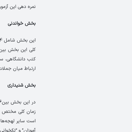
نمره­ دهی این آزمو
بخش خواندنی
کلی این بخش بین 60 تا 80 دقیقه است. اصولا موضوع این متن
کتب دانشگاهی، سخن
ارتباط میان جملات، 
بخش شنیداری
زمان کلی مختص این بخش 60 تا 90 دقیقه است. 
است سایر لهجه‌ها ن
آموزان” و “تکخوانی 