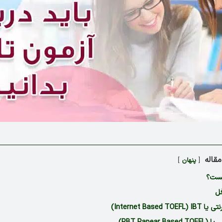
قاله
پنهان
یست؟
فل
Internet Based T)