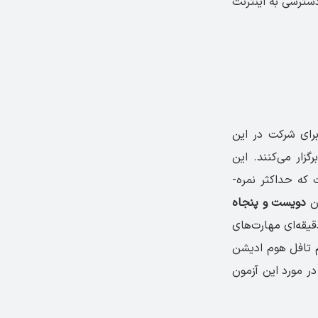
دسترسی به اینترنت
ه برای شرکت در این
زار می­‌کنند. این
آزمون از چهار بخش اصلی خواندن، شنیدن، صحبت کردن و نوشتن تشکیل شده ­است که حد­اکثر نمره­
ون
دویست و پنجاه
قه‌­ای مهارت­‌های
ام تافل هوم ادیشن
در مورد این آزمون