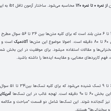
ن
از نمره­ 0 تا نمره­ 120
محاسبه می‌­شود. ساختار آزمون تافل ibt به این ترتیب است:
این بخش شامل 4 تا 6 متن بلند است که برای 
‌­ها
آکادمیک
است و بر
رانی­‌ها و مقالات استفاده می­شود. برای موفقیت در این بخش شما 
فهم کاربرد­های معنایی، و مقایسه­ ایده­‌ها را داشته باشید.
در این بخش بین6 تا 9 تسک
لهجه­ غالب در این تسک­‌ها
آمریکای
یز گنجانده شوند. این تسک­‌ها شامل دو قسمت “مباحث و مکالمه­ ک
و سخنرانی­‌ها” هستند.