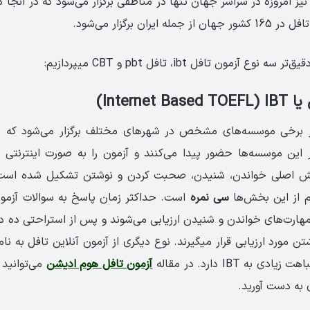
یز امروزه در سراسر جهان تنها در مناطقی برگزار می‌شود که در آنجا 
ایران برگزار می‌­شود.
نوع آزمون تافل ibt، تافل pbt و CBT میپردازیم:
Internet)
ون تافل ibt در برخی موسسه­‌های مشخص در شهرهای مختلف برگزار می­‌شود ک
این موسسه­‌ها حضور پیدا می‌کنند و آزمون را به صورت اینترنتی برگ
م از این بخش‌­ها
سی نمره
است. حداکثر زمان پاسخ به سوالات آزم
هارت­‌های خواندن و شنیدن ارزیابی می‌­شوند و پس از استراحتی ده دقی
 مورد ارزیابی قرار می­گیرند. نوع دیگری از آزمون آنلاین تافل به ن
 به IBT دارد. در مقاله
آزمون تافل هوم ادیشن
می‌توانید 
 به دست آورید.