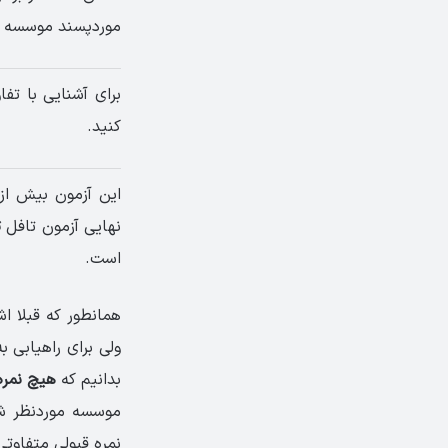
مورد­پسند موسسه ی
برای آشنایی با تفاوت
کنید.
نهایی آزمون تافل
ت
است.
همان­طور که قبلا ا
ولی برای راه­یابی ب
بدانیم که
هیچ نمره­
موسسه­ مورد­نظر 
نمره قبولی متفاوتی 