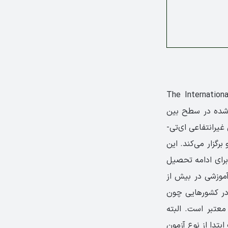
(The Internationa
­شده­ در سطح بین­‌
19سازمان غیر­انتفاعی ای­‌تی‌­
Ed آزمون تافل را طراحی و برگزار می‌کند. این
رای ادامه­ تحصیل
 بیش از 9000 دانشگاه و موسسه­ آموزشی در بیش از
 در کشورهایی چون
 معتبر است. البته
تدا از نوع آزمون