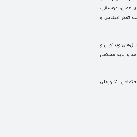
ای عملی، موسیقی،
ت تفکر انتقادی و
موعه Project، شامل Student’s Book، Workbook، Teacher’s Book، فایل‌های ویدئویی و
دهد و پایه محکمی
جتماعی کشورهای