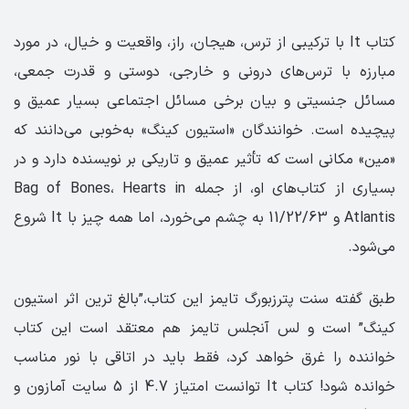
کتاب It با ترکیبی از ترس، هیجان، راز، واقعیت و خیال، در مورد
مبارزه با ترس‌های درونی و خارجی، دوستی و قدرت جمعی،
مسائل جنسیتی و بیان برخی مسائل اجتماعی بسیار عمیق و
پیچیده است. خوانندگان «استیون کینگ» به‌خوبی می‌دانند که
«مین» مکانی است که تأثیر عمیق و تاریکی بر نویسنده دارد و در
بسیاری از کتاب‌های او، از جمله Bag of Bones، Hearts in
Atlantis و 11/22/63 به چشم می‌خورد، اما همه چیز با It شروع
می‌شود.
طبق گفته سنت پترزبورگ تایمز این کتاب،”بالغ ترین اثر استیون
کینگ” است و لس آنجلس تایمز هم معتقد است این کتاب
خواننده را غرق خواهد کرد، فقط باید در اتاقی با نور مناسب
خوانده شود! کتاب It توانست امتیاز 4.7 از 5 سایت آمازون و