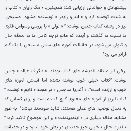
پیشنهادی و خواندنی ارزیابی شد؛ همچنین، « مگ رایان » کتاب را
به شدت توصیه کرد و « اندرو رایدر » نویسنده مشهور مسیحی،
نیز در وصف کتاب چنین نوشت: ” « تولی » با بررسی وسواس فکری
ما نسبت به گذشته و آینده که مانع توجه کامل ما به لحظه حال
و کنونی می شود، در حقیقت آموزه های سنتی مسیحی را یک گام
فراتر می برد”.
برخی نیز منتقد اندیشه های کتاب بودند. « تلگراف هرالد » چنین
نوشت: “کتاب خیلی خوب نوشته نشده اما آبستن آموزه های
خوب و ارزنده است”. « آندریا ساچس » در مجله « تایم » نوشت: ”
کتاب لبریز از آموزه های معنوی گیج کننده است و برای کسانی که
به دنبال توصیه های عملی هستند، شاید سودمند نباشد”. به طور
مشابه، مقاله دیگری در « ایندیپندنت » بر این موضوع تاکید کرد: ”
« قدرت حال » خیلی چیز جدیدی در بطن خود ندارد و در حقیقت