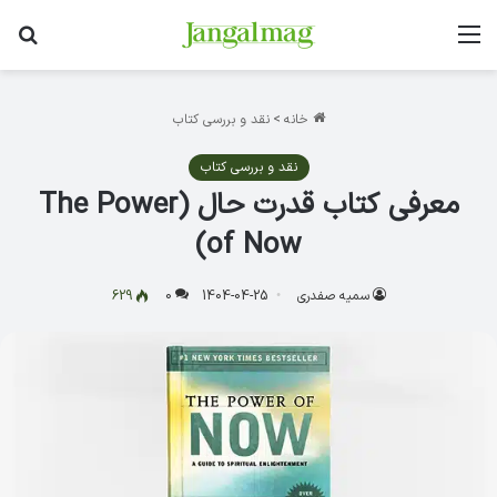
منو
جس
خانه
>
نقد و بررسی کتاب
نقد و بررسی کتاب
معرفی کتاب قدرت حال (The Power
of Now)
سمیه صفدری
1404-04-25
0
629