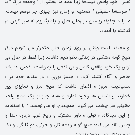
نفس، خود واقعی نیست؛ زیرا همه ما بخشی از ” وحدت بزرگ ” یا
” سرمنشا حقیقی ” هستیم؛ و زمان نیز چیزی جز توهم نیست.
ما باید چگونه زیستن در زمان حال را یاد بگیریم نه سیر کردن در
گذشته یا آینده.
او معتقد است وقتی بر روی زمان حال متمرکز می شویم دیگر
هیچ گونه مشکلی در زندگی نخواهیم داشت، زیرا فقط در حال می
توان یک خود واقعی کامل و بی نقص را به واسطه ذهنی همیشه
حاضر و آگاه کشف کرد. « جیمز بورلی » در مقاله خود در «
مسیحیت امروز » اذعان داشت که هیچ مرز و تمایزی بین
خداوند و انسان ها وجود ندارد و همه چیز از یک منبع واحد
حقیقی سر چشمه می گیرد. همچنین، او می نویسد: ” با استفاده
از این دیدگاه، « تولی » باور مشترک و رایج غرب درباره خدا را
چنین نقد می کند: هیچ گونه رابطه کلی و جزئی، دو گانگی، و یک
تو و خدای جدا وجود ندارد.”