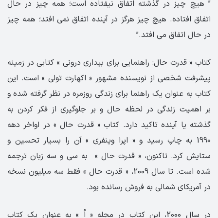
” هیچ چیز در گذشته اتفاق نیفتاده است؛ همه چیز در حال
اتفاق افتاده. هیچ چیز هرگز در آینده اتفاق نمی افتد؛ همه چیز
در حال اتفاق می افتد.”
کتاب « قدرت حال: راهنمایی برای بیداری درونی » کتابی در زمینه
پیشرفت شخصی از نویسنده مشهور « اکهارت تولی » است. این
کتاب به عنوان یک راهنما برای زندگی روزمره در نظر گرفته شده و
بر اهمیت زندگی در لحظه حال و بر جلوگیری از فکر کردن به
گذشته یا آینده تاکید دارد. کتاب « قدرت حال » در اواخر دهه
1990 به چاپ رسید و « اپرا وینفری » آن را بسیار تحسین و
ستایش کرد. تاکنون، « قدرت حال » به سی و سه زبان ترجمه
شده است. تا سال 2009، « قدرت حال » فقط سه میلیون نسخه
در آمریکای شمالی به فروش رسانده بود.
در سال 2000، این کتاب در مجله « اُ » به عنوان یک کتاب