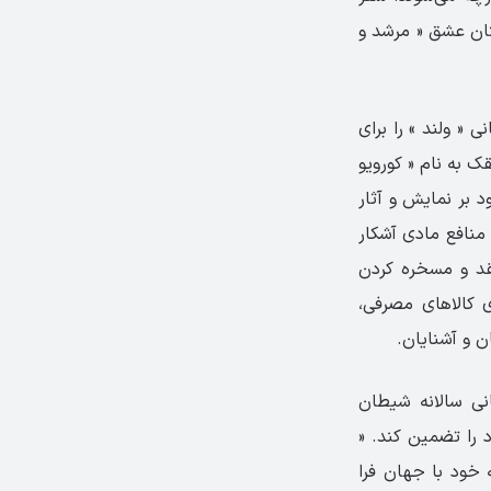
ان عشق « مرشد و
« ولند » را برای
ک به نام « کورویو
د بر نمایش و آثار
منافع مادی آشکار
قد و مسخره کردن
1930 می پردازد: عطش برای کالاهای مصرفی،
 و آشنایان.
نی سالانه شیطان
 را تضمین کند. «
 خود با جهان فرا