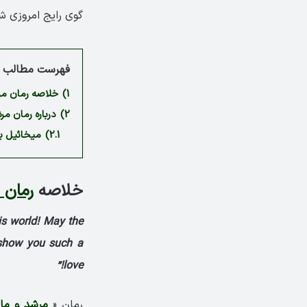
گوی رایج امروزی 
فهرست مطالب م
1)
خلاصه رمان مرشد و مارگاریت
2)
درباره رمان مرشد و مارگاریت
2.1)
میخائیل بولگاکف ov
خلاصه
رمان مرشد و
his world! May the
l show you such a
love!”
رمان «
مرشد و مار