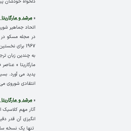
دلخواه خودشان پی
«
مرشد و مارگاریتا
اتحاد جماهیر شور
1967 برای نخست
به چندین زبان ترج
مارگاریتا » عناصر
پدید می آورد. بسی
انتقادی شوروی می دانند. در سال 1972 و 1994 دو فیلم م
«
مرشد و مارگاریتا
تنها یک نسخه سان