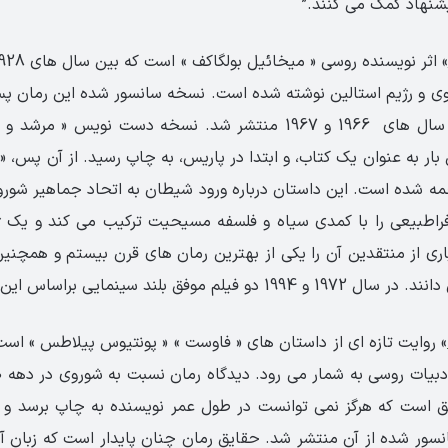
شنهاد کمک می کنند.”
وی و رژیم استالین نوشته شده است. نسخه سانسور شده این رمان پس
در مجله مسکو در سال های 1966 و 1967 منتشر شد. نسخه دست نویس « 
ین بار به عنوان یک کتاب، و ابتدا در پاریس، به چاپ رسید. از آن پس، « 
مه شده است. این داستان درباره ورود شیطان به اتحاد جماهیر شور
 فراطبیعی را با کمدی سیاه و فلسفه مسیحیت ترکیب می کند و یک ژا
اری از منتقدین آن را یکی از بهترین رمان های قرن بیستم و همچنین
وفق بلند سینمایی براساس این رمان ساخته شد.
» روایت تازه ای از داستان های « فاوست » « پونتیوس پیلاطس » است.
سور شده از آن منتشر شد. حقایق رمان چنان پایدار است که زبان آ