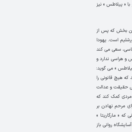
ا « پیلاطس » نیز
ین بخش که پس از
رشلیم است. یهودا
اسی، سعی می کند
س و هراسی ندارد و
یلاطس » می گوید:
ه هیچ قانونی را
هی حقیقت و عدالت
مردی کمک کند که
ای مرحم نهادن بر
که « مارگاریتا »
سایشگاه روانی باز