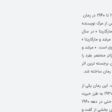
» اثر نویسنده روسی « میخائیل بولگاکف » است که بین سال های 1928 تا 1940 در زمان
 از مرگ نویسنده
مرشد و مارگاریتا » در سال
مرشد و مارگاریتا »
وی است. « مرشد و
نر منحصر بفرد را
 برجسته ترین اثر
 این رمان یکی از
آثار مهم کلاسیک ادبیات روسی به شمار می رود. دیدگاه رمان نسبت به شوروی در دهه 1930 به طرز حیرت
انگیزی آن قدر دقیق است که هرگز نمی توانست در طول عمر نویسنده به چاپ برسد و حتی در دهه 1960
ن بخشی از گفت و