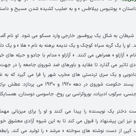
استان « پونتیوس پیلاطس » و به صلیب کشیده شدن مسیح و داست
یطان به شکل یک پروفسور خارجی وارد مسکو می شود. او نام آلمانی 
 او را یک گربه سیاه کوچک و یک ندیمه برهنه به نام « هلا » و یک دلق
م « آزازلو » همراهی می کنند. « آزازلو » مدام با جادو و حیله های خو
ادی تاثیر می گذارد تا عقاید و باورهای ضد شوروی جامعه را در جهت 
دویی و یک سری تردستی های مخرب شهر را فرا می گیرد که به ن
عناصر زندگی مورد پسند حکومت شوروی در دهه 1920 و 
 جنسی، سرکوب ادبیات، بوروکراسی بی روح، جاسوسی دوستان، همسایگان
دختر یک نویسنده را پیدا می کنند و او را برای میزبانی مهما
و نیز این پیشنهاد را قبول می کند تا به این شیوه آزادی معشوق خود
ک کپی از دست نوشته های سوخته « مرشد » را تولید می کند، رابطه