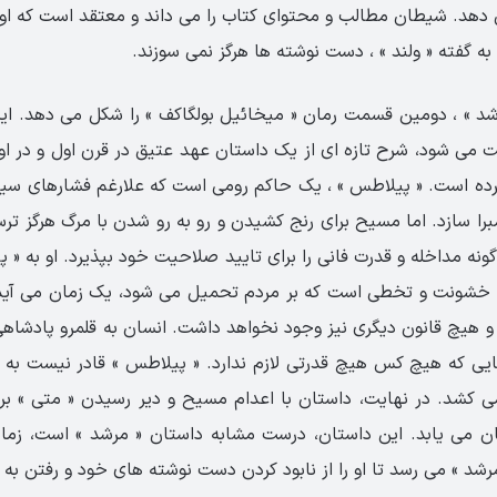
دهد. شیطان مطالب و محتوای کتاب را می داند و معتقد است که او ب
 گفته « ولند » ، دست نوشته ها هرگز نمی سوزند.
د » ، دومین قسمت رمان « میخائیل بولگاکف » را شکل می دهد. ا
 می شود، شرح تازه ای از یک داستان عهد عتیق در قرن اول و در او
ده است. « پیلاطس » ، یک حاکم رومی است که علارغم فشارهای سی
برا سازد. اما مسیح برای رنج کشیدن و رو به رو شدن با مرگ هرگز تر
ه مداخله و قدرت فانی را برای تایید صلاحیت خود بپذیرد. او به « پ
خشونت و تخطی است که بر مردم تحمیل می شود، یک زمان می آید ک
و هیچ قانون دیگری نیز وجود نخواهد داشت. انسان به قلمرو پادشا
ایی که هیچ کس هیچ قدرتی لازم ندارد. « پیلاطس » قادر نیست به 
ی کشد. در نهایت، داستان با اعدام مسیح و دیر رسیدن « متی » بر
 می یابد. این داستان، درست مشابه داستان « مرشد » است، زمانی 
مرشد » می رسد تا او را از نابود کردن دست نوشته های خود و رفتن به آ