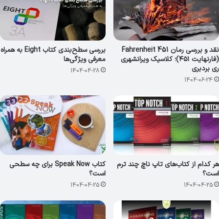
نقد و بررسی رمان Fahrenheit 451
بررسی سطح‌بندی کتاب Eight به همراه
(فارنهایت ۴۵۱)؛ کلاسیک ویرانشهری
معرفی ویژگی‌ها
ری بردبری
1404-04-28
1404-06-24
هر کدام از کتاب‌های تاپ ناچ چند ترم
کتاب Speak Now برای چه سطحی
است؟
است؟
1404-04-25
1404-04-25