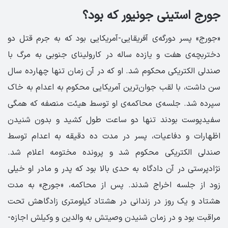
جورج استینی جونیور که بود؟
«جورج» پسر دورگه‌­ی آفریقایی-آمریکایی بود که به جرم قتل دو
دختربچه‌­ی هفت و یازده ساله در کارولینای جنوبی به مرگ با
صندلی الکتریکی محکوم شد. او که در آن زمان تنها چهارده سال
سن داشت، با لقب جوان­‌ترین آمریکایی محکوم به اعدام به خاک
سپرده شد. جلسه‌­ی محاکمه­‌ی او توسط هیئت منصفه که همگی
سفیدپوست بودند تنها دو ساعت طول کشید و بدون شنیدن
اظهارات و دفاعیات، پسر در مدت ده دقیقه به اعدام توسط
صندلی الکتریکی محکوم شد و پرونده مختومه اعلام شد.
نژادپرستی در آن دادگاه به حدی بالا بود که پدر و مادر او خیلی
زود از جلسه اخراج شدند. پس از محاکمه، «جورج» به مدت
هشتاد و یک روز در زندانی در هشتاد کیلومتری زادگاهش تحت
مراقبت بود و در زمان شنیدن وصیتش به والدین و وکیلش اجازه‌­