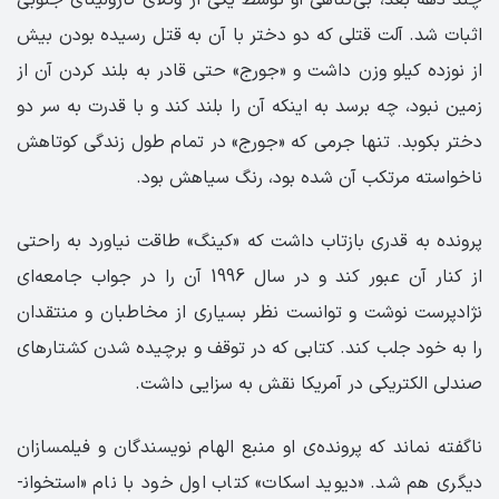
چند دهه بعد، بی‌­گناهی او توسط یکی از وکلای کارولینای جنوبی
اثبات شد. آلت قتلی که دو دختر با آن به قتل رسیده بودن بیش
از نوزده کیلو وزن داشت و «جورج» حتی قادر به بلند کردن آن از
زمین نبود، چه برسد به اینکه آن را بلند کند و با قدرت به سر دو
دختر بکوبد. تنها جرمی که «جورج» در تمام طول زندگی کوتاهش
ناخواسته مرتکب آن شده بود، رنگ سیاهش بود.
پرونده به قدری بازتاب داشت که «کینگ» طاقت نیاورد به راحتی
از کنار آن عبور کند و در سال 1996 آن را در جواب جامعه‌­­ای
نژادپرست نوشت و توانست نظر بسیاری از مخاطبان و منتقدان
را به خود جلب کند. کتابی که در توقف و برچیده شدن کشتارهای
صندلی الکتریکی در آمریکا نقش به سزایی داشت.
ناگفته نماند که پرونده­‌ی او منبع الهام نویسندگان و فیلم­سازان
دیگری هم شد. «دیوید اسکات» کتاب اول خود با نام «استخوان­