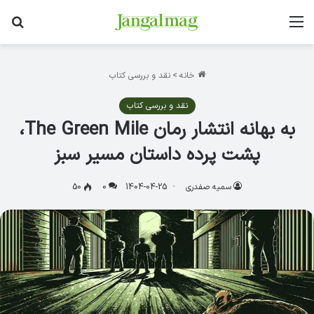
منو
جس
خانه
>
نقد و بررسی کتاب
نقد و بررسی کتاب
به بهانه انتشار رمان The Green Mile،
پشت پرده داستان مسیر سبز
سمیه صفدری
1404-04-25
0
50