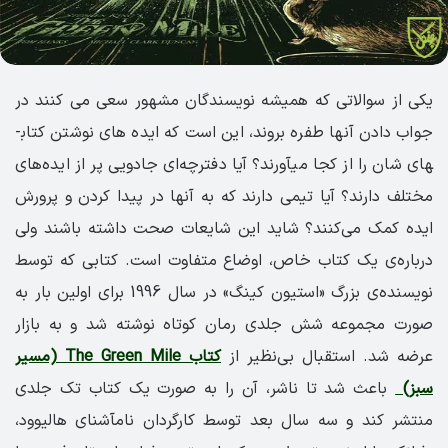
یکی از سوالاتی که همیشه نویسندگان مشهور سعی می­ کنند در
جواب دادن آن­ها طفره بروند، این است که ایده­ های نوشتن کتاب­
های شان را از کجا می­آورند؟ آیا دفترچه‌­ای جادویی پر از ایده­‌های
مختلف دارند؟ آیا تیمی دارند که به آن­ها در پیدا کردن و پرورش
ایده کمک می‌کنند؟ شاید این شایعات صحت داشته باشند ولی
درباره‌ی یک کتاب خاص، اوضاع متفاوت است. کتابی که توسط
نویسنده­‌ی بزرگ «استیون کینگ» در سال 1996 برای اولین بار به
صورت مجموعه­ شش جلدی رمان کوتاه نوشته شد و به بازار
عرضه شد. استقبال بی‌­نظیر از
کتاب The Green Mile (مسیر
سبز)
باعث شد تا ناشر، آن­ را به صورت یک کتاب تک جلدی
منتشر کند و سه سال بعد توسط کارگردان نامآشنای هالیوود،