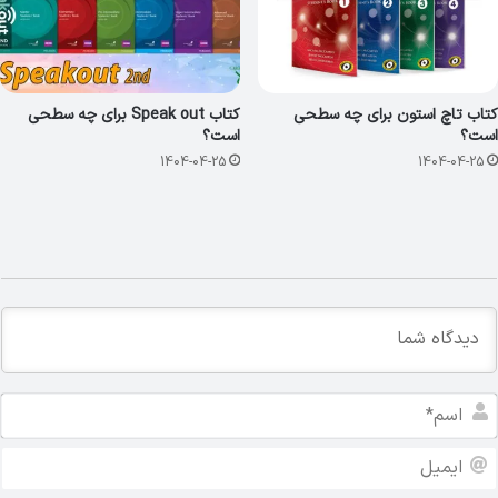
کتاب تاچ استون برای چه سطحی
کتاب Speak out برای چه سطحی
است؟
است؟
1404-04-25
1404-04-25
ا
س
م
ا
*
ی