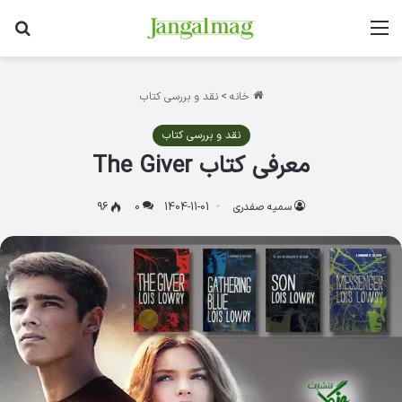
منو
جس
خانه
>
نقد و بررسی کتاب
نقد و بررسی کتاب
معرفی کتاب The Giver
سمیه صفدری
1404-11-01
0
96