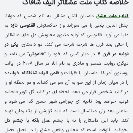
خلاصه کتاب ملت عشقاثر الیف شافاک
کتاب ملت عشق
داستان آتش عشقی به نام شمس که مولانا
جلال الدین بلخی را می سوزاند واز خاکسترش
ققنوسی تازه
به
دنیا می آورد. ققنوسی که آوازه مثنوی معنویش دل های عاشقان
را حتی بعد قرن ها شرحه شرحه می کند. دو داستان،
یکی در
قونیه در قرن 7
در دیار کسی که خود را “
خاموش
” می نامد و
دیگری روایت همسر و مادری به نام اللا در سال 2008 در ایالت
بوستون آمریکا. داستان با ظرافت و
قلمی الیف شافاکانه
خواننده
را در میان زمان از این سو به آن سو می کشاند و هر لحظه او را
در کالبد شخصی قرار می دهد. لحظه ای در کالبد گل کویر فاحشه
قونیه خواهد بود، ثانیه ای جوزامی شهر حسن گدا می شود و
ساعتی بعد زنی میانسال است که باید گزارشی از یک رمان تهیه
کند. باید این داستان را نه با چشم عقل
بلکه با چشم دل
بخوانید. آنوقت است که معنای واقعی عشق را در فصل فصل