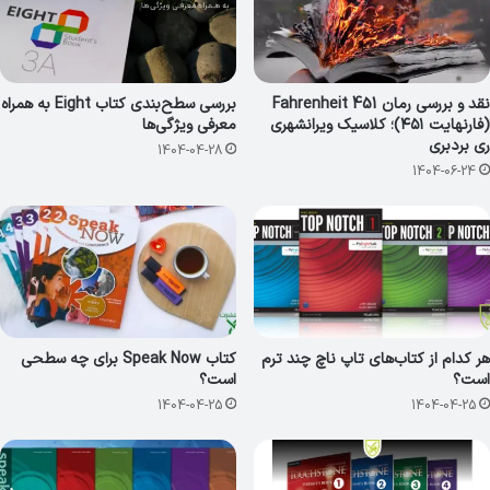
نقد و بررسی رمان Fahrenheit 451
بررسی سطح‌بندی کتاب Eight به همراه
(فارنهایت ۴۵۱)؛ کلاسیک ویرانشهری
معرفی ویژگی‌ها
ری بردبری
1404-04-28
1404-06-24
هر کدام از کتاب‌های تاپ ناچ چند ترم
کتاب Speak Now برای چه سطحی
است؟
است؟
1404-04-25
1404-04-25