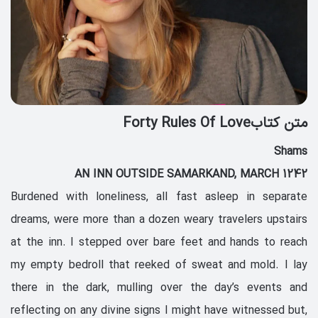
متن کتابForty Rules Of Love
Shams
AN INN OUTSIDE SAMARKAND, MARCH 1242
Burdened with loneliness, all fast asleep in separate
dreams, were more than a dozen weary travelers upstairs
at the inn. I stepped over bare feet and hands to reach
my empty bedroll that reeked of sweat and mold. I lay
there in the dark, mulling over the day’s events and
reflecting on any divine signs I might have witnessed but,