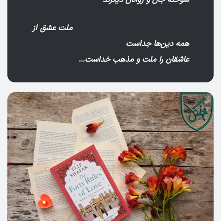
ملت عشق از
همه دین‌ها جداست
عاشقان را ملت و مذهب خداست…