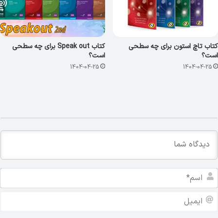
کتاب تاچ استون برای چه سطحی
کتاب Speak out برای چه سطحی
است؟
است؟
1404-04-25
1404-04-25
ا
س
م
ا
*
ی
م