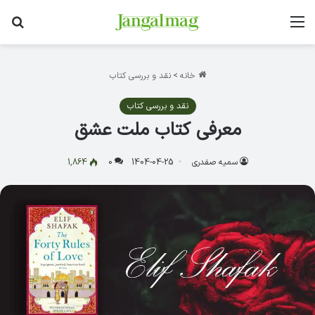
منو
جس
خانه
>
نقد و بررسی کتاب
نقد و بررسی کتاب
معرفی کتاب ملت عشق
سمیه صفدری
1404-04-25
0
1,864