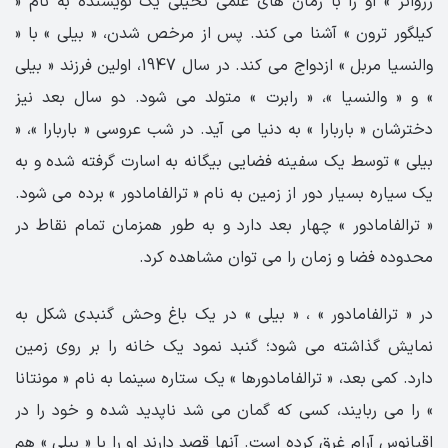
رزواتر » او را با رمان های علمی تخیلی یک نویسنده به نام «
کیلگور ترون » آشنا می کند. پس از مرخص شدن، « بیلی » با «
والنسیا مربل » ازدواج می کند. در سال 1947، اولین فرزند « بیلی
» و « والنسیا »، « رابرت » متولد می شود. دو سال بعد نیز
دخترشان « باربارا » به دنیا می آید. در شب عروسی « باربارا »، «
بیلی » توسط یک سفینه فضایی بیگانه به اسارت گرفته شده و به
یک سیاره بسیار دور از زمین به نام « ترالفامادور » برده می شود.
« ترالفامادور » چهار بعد دارد و به طور همزمان تمام نقاط در
محدوده فضا و زمان را می توان مشاهده کرد.
در « ترالفامادور » ، « بیلی » در یک باغ وحش گنبدی شکل به
نمایش گذاشته می شود؛ گنبد نمود یک خانه را بر روی زمین
دارد. کمی بعد، « ترالفامادورها » یک ستاره سینما به نام « مونتانا
» را می ربایند، کسی که گمان می شد ناپدید شده و خود را در
اقیانوس آرام غرق کرده است. آنها قصد دارند او را با « بیلی » هم