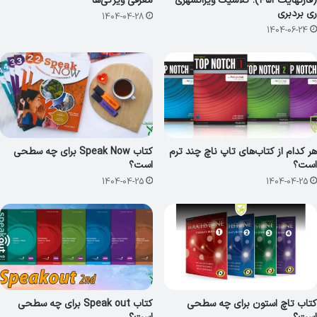
(فارنهایت ۴۵۱)؛ کلاسیک ویرانشهری
معرفی ویژگی‌ها
ری بردبری
1404-04-28
1404-06-24
هر کدام از کتاب‌های تاپ ناچ چند ترم
کتاب Speak Now برای چه سطحی
است؟
است؟
1404-04-25
1404-04-25
کتاب تاچ استون برای چه سطحی
کتاب Speak out برای چه سطحی