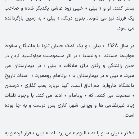
بستر کنند. او و « بیلی » خیلی زود عاشق یکدیگر شده و صاحب
یک فرزند نیز می شوند. بدون درنگ، « بیلی » به زمین بازگردانده
می شود.
در سال 1968، « بیلی » و یک کمک خلبان تنها بازماندگان سقوط
هواپیما هستند. « والنسیا » بر اثر مسمومیت مونوکسید کربن در
حین رانندگی و رفتن برای ملاقات « بیلی » در بیمارستان می
میرد. « بیلی » در بیمارستان با « برتامام رومفورد »، استاد تاریخ
دانشگاه هاروارد، هم اتاق است. آنها درباره بمب گذاری « درسدن
» صحبت می کنند، که « برتامام » ادعا می کند، با وجود تلفات
زیاد غیرنظامی ها و ویرانی شهر، کاری بس درست و به جا بوده
است.
دختر « بیلی »، او را به « الیوم » می برد. اما « بیلی » فرار کرده و به