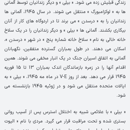
زندگی قبلیش زده می شود. « بیلی » و دیگر زندانیان توسط آلمانی
ها به « لوکزامبورگ » منتقل می شوند. در سال 1945، آلمانی ها
زندانیان را به « درسدن » می برند تا در اردوگاه های کار از آنان
بیگاری بکشند. آلمانی ها « بیلی » و دیگر زندانیان را در یک سلاخ
خانه خالی به نام « سلاخ خانه شماره پنج » در شهر « درسدن »،
اسکان می دهند. در طول بمباران گسترده متفقین، نگهبانان
آلمانی به اتفاق اسیران جنگ در یک انبار مخفی می شوند. همین
اقدام آنها را در زمره بازماندگان اندک بمباران 13 تا 15 فوریه
1945 قرار می دهد. بعد از روز V-E در ماه مه 1945، « بیلی » به
ایالات متحده منتقل می شود و در ژوئیه 1945 بازنشسته می
شود.
« بیلی » با علائمی شبیه به اختلال استرس پس از آسیب روانی
بستری شده و تحت مراقبت قرار می گیرد. مردی با نام « الیوت