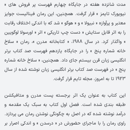
مدت شانزده هفته در جایگاه چهارم فهرست پر فروش های «
نیویورک تایمز » قرار گرفت. همچنین، این رمان فینالیست جوایز
معتبر و پرآوازه « نبیولا » و « هوگو » شد که با اندکی اختلاف رقابت
را به اثر قابل ستایش « دست چپ تاریکی » اثر « اورسولا لوگویین
» واگذار کرد. در سال 1988، « کتابخانه مدرن »، رمان « سلاخ
خانه شماره پنج » را در جایگاه یازدهم فهرست صد کتاب برتر
انگلیسی زبان قرن بیستم جای داد. همچنین، « سلاخ خانه شماره
پنج » در فهرست صد کتاب برتر انگلیسی زبان نوشته شده از سال
1923 تا به امروز، مجله تایم قرار گرفت.
این کتاب به عنوان یک اثر برجسته پست مدرن و متافیکشن
طبقه بندی شده است. فصل اول کتاب به سبک یک مقدمه و
درآمد نوشته شده که در اصل به چگونگی نوشتن رمان می پردازد.
راوی رمان را با ماجرای حضورش در « درسدن » و اندکی اصرار بر