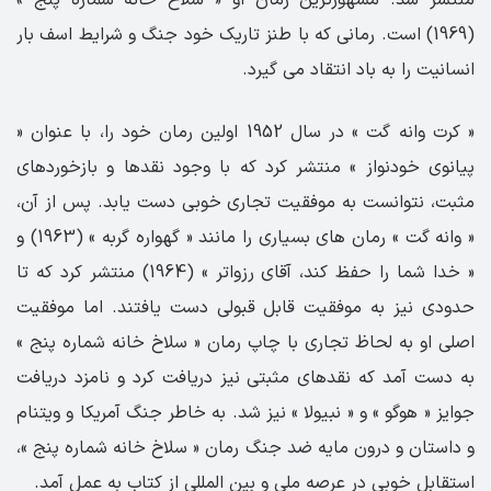
(1969) است. رمانی که با طنز تاریک خود جنگ و شرایط اسف بار
انسانیت را به باد انتقاد می گیرد.
« کرت وانه گت » در سال 1952 اولین رمان خود را، با عنوان «
پیانوی خودنواز » منتشر کرد که با وجود نقدها و بازخوردهای
مثبت، نتوانست به موفقیت تجاری خوبی دست یابد. پس از آن،
« وانه گت » رمان های بسیاری را مانند « گهواره گربه » (1963) و
« خدا شما را حفظ کند، آقای رزواتر » (1964) منتشر کرد که تا
حدودی نیز به موفقیت قابل قبولی دست یافتند. اما موفقیت
اصلی او به لحاظ تجاری با چاپ رمان « سلاخ خانه شماره پنج »
به دست آمد که نقدهای مثبتی نیز دریافت کرد و نامزد دریافت
جوایز « هوگو » و « نبیولا » نیز شد. به خاطر جنگ آمریکا و ویتنام
و داستان و درون مایه ضد جنگ رمان « سلاخ خانه شماره پنج »،
استقابل خوبی در عرصه ملی و بین المللی از کتاب به عمل آمد.