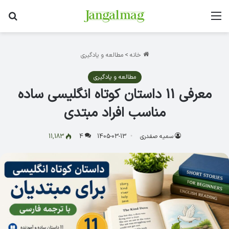
منو
جس
خانه
>
مطالعه و یادگیری
مطالعه و یادگیری
معرفی 11 داستان کوتاه انگلیسی ساده
مناسب افراد مبتدی
سمیه صفدری
1405-03-13
4
11,183