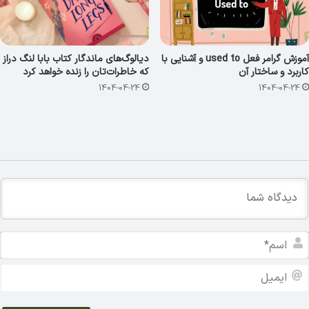
آموزش گرامر فعل used to و آشنایی با
دیالوگ‌های ماندگار کتاب بابا لنگ دراز
کاربرد و ساختار آن
که خاطرات‌تان را زنده خواهد کرد
1404-04-24
1404-04-24
ا
س
م
ا
*
ی
م