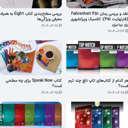
نقد و بررسی رمان Fahrenheit 451
بررسی سطح‌بندی کتاب Eight به همراه
(فارنهایت ۴۵۱)؛ کلاسیک ویرانشهری
معرفی ویژگی‌ها
ری بردبری
1404-04-28
1404-06-24
هر کدام از کتاب‌های تاپ ناچ چند ترم
کتاب Speak Now برای چه سطحی
است؟
است؟
1404-04-25
1404-04-25