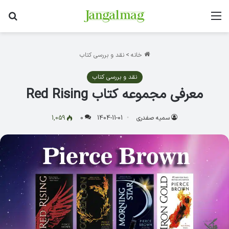
منو
جس
خانه
>
نقد و بررسی کتاب
نقد و بررسی کتاب
معرفی مجموعه کتاب Red Rising
سمیه صفدری
1404-11-01
0
1,059