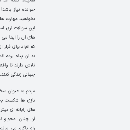
همیشه گفته اند ن
خوانده نیاز باشد! 
بخواهید مهارت های
این سوالات اری ا
های ان را ایفا می 
که افراد برای فرار
به ان پناه برده ا
تلاش دارند تا واق
جهانی زندگی کنند.
مردم به عنوان شخص
بازی ها شکست بخور
های رایانه ای بی
آن چنان محو و ناپ
راه ناکام می مان