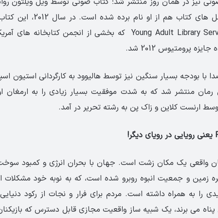
تی نیز در همان روز منتشر شد؛ کتاب صوتی توسط ویل ویلتون روای
گذرا در یکی از فصل های کتاب هم از 
Young Adult Library Services Association که بخشی از انجمن کتابخ
یزه پرومتیوس 2012 شد.
20 از این رمان منتشر شد که به شدت موفقیت بسیار زیادی را به ارمغان ا
سط ارنست کلاین و زاک پن به رشته تحریر در آمد.
ر!
ل 2045 جهان واقعی یک مکان زشت است. جهان با بحران انرژی و کمبود سو
ه زمین و جمعیت انبوه روبرو شده است، که به نوبه خود مشکلات ا
ی را به همراه داشته است. مردم برای فرار و نجات از رکود دنیایی ک
ناه می برند، یک شبیه ساز واقعیت مجازی قابل دسترس که بازیکنان 