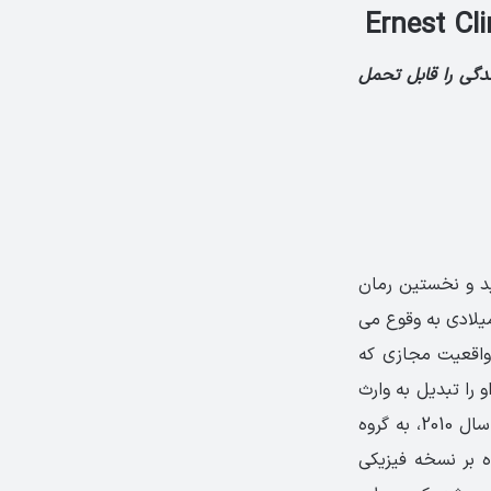
دگی را قابل تحمل
می تخیلی است که در سال 2011 به چاپ رسید و نخستین رمان
آمریکایی ارنست کلاین محسوب می شود. داستان این رمان، که در سال 2044 میلادی به وقوع می
واقعیت مجازی که
را تبدیل به وارث
تمام ثروت و دارایی خالق این بازی می کند. کلاین حق انتشار این رمان را در ماه ژوئن سال 2010، به گروه
16 اوت 2011 وارد بازار شد. علاوه بر نسخه فیزیکی