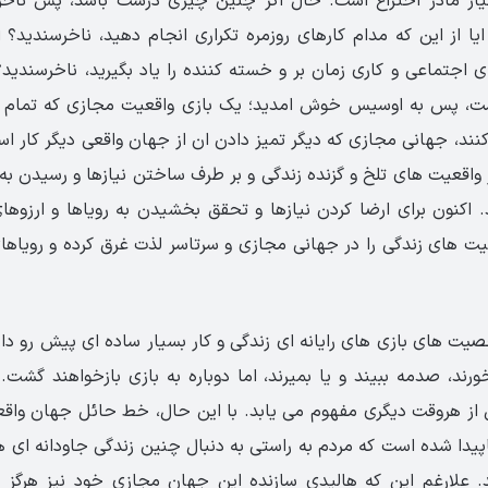
یاز مادر اختراع است. حال اگر چنین چیزی درست باشد، پس ناخر
ایا از این که مدام کارهای روزمره تکراری انجام دهید، ناخرسندید؟ ا
 اجتماعی و کاری زمان بر و خسته کننده را یاد بگیرید، ناخرسندید؟
ست، پس به اوسیس خوش امدید؛ یک بازی واقعیت مجازی که تمام 
کنند، جهانی مجازی که دیگر تمیز دادن ان از جهان واقعی دیگر کار 
 از واقعیت های تلخ و گزنده زندگی و بر طرف ساختن نیازها و رسیدن 
ند. اکنون برای ارضا کردن نیازها و تحقق بخشیدن به رویاها و ارزوه
عیت های زندگی را در جهانی مجازی و سرتاسر لذت غرق کرده و رویاها
یت های بازی های رایانه ای زندگی و کار بسیار ساده ای پیش رو دارن
ند، صدمه ببیند و یا بمیرند، اما دوباره به بازی بازخواهند گشت. 
ش از هروقت دیگری مفهوم می یابد. با این حال، خط حائل جهان واق
یدا شده است که مردم به راستی به دنبال چنین زندگی جاودانه ای هس
ند. علارغم این که هالیدی سازنده این جهان مجازی خود نیز هرگز 