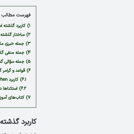
فهرست مطالب م
1)
کاربرد گذشته اس
2)
ساختار گذشته 
3)
جمله خبری ما
4)
جمله منفی گذش
5)
جمله سؤالی گذ
6)
قواعد و گرامر 
6.1)
کاربرد when و while در گذشته استمراری
6.2)
استثناها در
7)
کتاب‌های آموز
کاربرد گذشته 