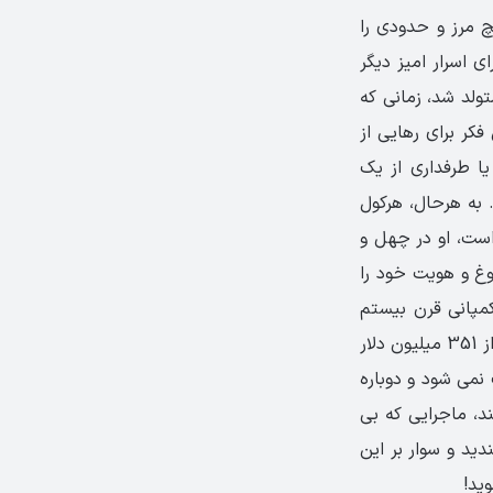
چ مرز و حدودی را
ی اسرار امیز دیگر
ولد شد، زمانی که
فکر برای رهایی از
ا طرفداری از یک
 به هرحال، هرکول
است، او در چهل و
بوغ و هویت خود را
کمپانی قرن بیستم
فاکس ساخته شد، نقش حیرت انگیزی را ایفا کرد و موجب شد که این فیلم فروشی بیش از 351 میلیون دلار
نمی شود و دوباره
نیل اغاز کند، ماجرایی که بی
دید و سوار بر این
ید!