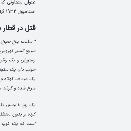
عنوان متفاوتی که ب
استامبول 1932 گراهام گرین که در ایالات متحده با عنوان قطار شرق منتشر شده بود، جلوگیری به عمل آید.
قتل در قطار 
” ساعت پنج صبح، د
سریع السیر توروس ب
رستوران و یک واگ
خواب دار، یک ستوا
یک مرد قد کوتاه و 
سرخ شده و گوشه ها
یک روز با ارسال یک
کرده و بدون معطلی
است که یک کوپه د