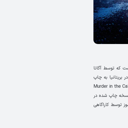
ان جنایی است که توسط آگاتا
ینز کرایم کلاب در بریتانیا به چاپ
در ایالات متحده، در تاریخ بیست و هشتم فوریه 1934، تحت عنوان Murder in the Calais
و نسخه چاپ شده در
وز توسط کاراگاهی