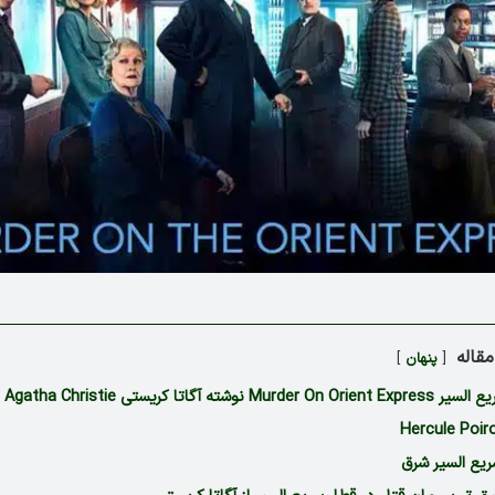
قاله
پنهان
شته آگاتا کریستی Agatha Christie
ریع السیر شرق