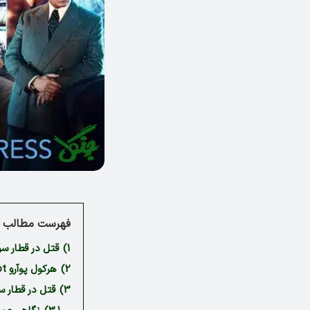
فهرست مطالب م
1)
قتل در قطار سریع السیر Murder On Orient Express نو
2)
هرکول پوآرو Hercule Poirot
3)
قتل در قطار س