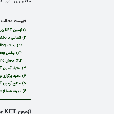
معتبرترین آزمون‌ها
فهرست مطالب م
1)
آزمون KET چیست و مخصوص چه افرادی است؟
2)
آشنایی با بخش‌
2.1)
بخش Reading و Writing آزمون KET
2.2)
بخش Speaking آزمون KET
2.3)
بخش Listening در امتحان KET
3)
اعتبار آزمون KET | معرفی مراکز برگزاری آزمون
4)
نحوه برگزاری و 
5)
منابع آزمون KET چیست؟
6)
تجربه شما از شرکت در 
آزمون KET چیست و مخصوص چه افرادی است؟