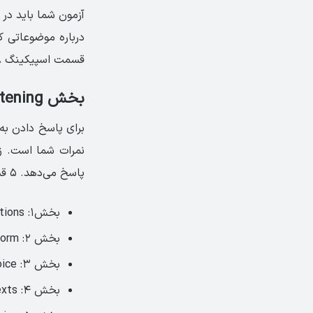
آزمون شما باید در 
درباره موضوعاتی ک
قسمت اسپیکینگ ۸ تا ۱۰ دقیقه است و نمره آن، ۲۵ درصد از کل نمره شما را تشکیل می‌دهد.
بخش Listening در امتحان KET
نمرات شما است. ز
پاسخ می‌دهد. ۵ قسمت مختلف لیسنینگ آزمون کت به صورت زیر است:
بخش۱: pictures with multiple choice questions
بخش ۲: fill in a form
بخش ۳: multiple choice
بخش ۴: listen to five short texts