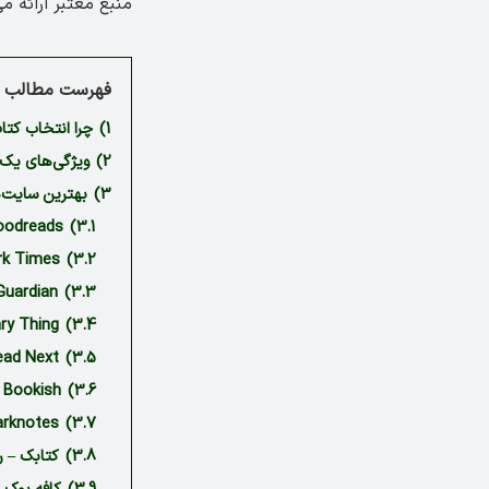
منبع معتبر ارائه م
فهرست مطالب م
1)
چرا انتخاب کت
2)
ویژگی‌های یک 
3)
بهترین سایت‌ه
3.1)
Goodreads – گودریدز، بهترین پاتوق کتاب‌خوا
3.2)
The New York Times – ن
3.3)
The Guardian – گاردین، اخبار
3.4)
Library Thing – محفل جهان
3.5)
ould I Read Next
3.6)
Bookish – پیشنهادهای شخصی‌سازی‌شده
3.7)
Sparknotes – معرفی خلاصه و
3.8)
کتابک – ر