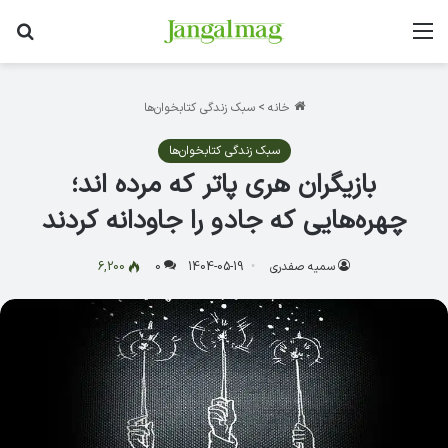
منو
جس
خانه
>
سبک زندگی کتابخوان‌ها
سبک زندگی کتابخوان‌ها
بازیگران هری پاتر که مرده اند؛
چهره‌هایی که جادو را جاودانه کردند
سمیه صفدری
1404-05-19
0
6,200