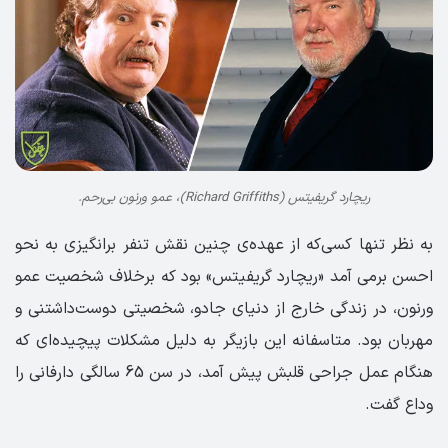
ریچارد گریفیتس (Richard Griffiths)، عمو ورنون بی‌رحم.
به نظر تنها کسی‌که از عهده‌ی چنین نقش تنفر بر‌انگیزی به نحو
احسن برمی آمد «ریچارد گریفیتس» بود که برخلاف شخصیت عمو
ورنون، در زندگی خارج از دنیای جادو، شخصیتی دوست‌داشتنی و
مهربان بود. متاسفانه این بازیگر به دلیل مشکلات پیچیده‌ای که
هنگام عمل جراحی قلبش پیش آمد، در سن 65 سالگی دارفانی را
وداع گفت.