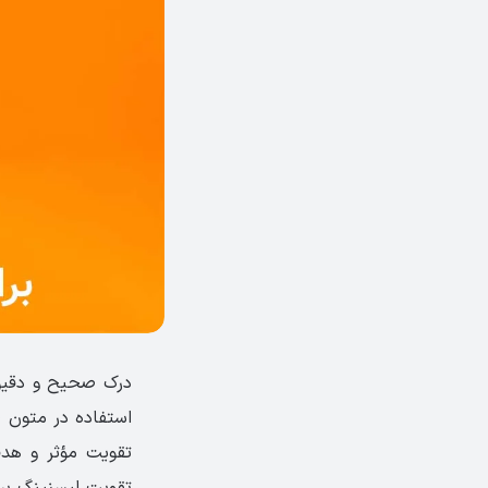
درک صحیح و دقیق 
استفاده در متون ص
تقویت مؤثر و هدف
تقویت لیسنینگ برا