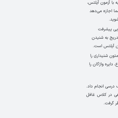
 با آزمون آیلتس،
شما اجازه می‌دهد
وید.
ایی پیشرفت
تدریج به شنیدن
ون آیلتس است.
تون شنیداری را
 دایره واژگان را
ف درسی انجام داد.
هی در کلاس غافل
ر گرفت.