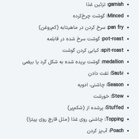
garnish:
تزئین غذا
Minced:
گوشت چرخ‌کرده
pan fry:
سرخ کردن در ماهیتابه (کم‌روغن)
pot-roast:
گوشت سرخ شده در قابلمه
spit-roast:
کبابی کردن گوشت
medallion:
گوشت بریده شده به شکل گرد یا بیضی
Sauté:
تفت دادن
Season:
چاشنی، ادویه
Stew:
خورشت
Stuffed:
پرشده از (شکم‌پر)
Topping:
چاشنی روی غذا (مثل قارچ روی پیتزا)
Poach:
آب‌پز کردن