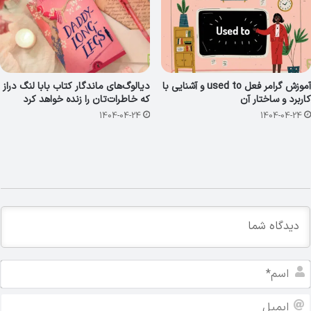
آموزش گرامر فعل used to و آشنایی با
دیالوگ‌های ماندگار کتاب بابا لنگ دراز
کاربرد و ساختار آن
که خاطرات‌تان را زنده خواهد کرد
1404-04-24
1404-04-24
ا
س
م
ا
*