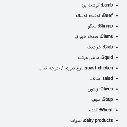
Lamb:
گوشت بره
Beef:
گوشت گوساله
Shrimp:
میگو
Clams:
صدف خوراکی
Crab:
خرچنگ
Squid:
ماهی مرکب
roast chicken:
مرغ تنوری / جوجه کباب
salad:
سالاد
Olives:
زیتون
Soup:
سوپ
Wheat:
گندم
dairy products:
لبنیات