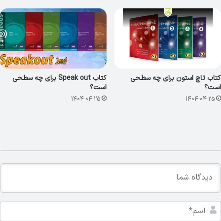
کتاب تاچ استون برای چه سطحی
کتاب Speak out برای چه سطحی
است؟
است؟
1404-04-25
1404-04-25
ا
س