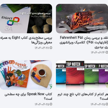
نقد و بررسی رمان Fahrenheit 451
بررسی سطح‌بندی کتاب Eight به همراه
(فارنهایت ۴۵۱)؛ کلاسیک ویرانشهری
معرفی ویژگی‌ها
ری بردبری
1404-04-28
1404-06-24
هر کدام از کتاب‌های تاپ ناچ چند ترم
کتاب Speak Now برای چه سطحی
است؟
است؟
1404-04-25
1404-04-25