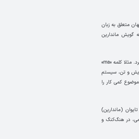
ن متعلق به زبان
ه گویش ماندارین
زبان چینی ماندارین چهار تن آوایی دارد؛ یعنی یک کلمه را می‌توان به چهار روش تلفظ کرد. مثلا کلمه «ma»
ویش و تن، سیستم
موضوع کمی کار را
یوان (ماندارین)
می، در هنگ‌کنگ و