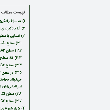
فهرست مطالب م
1)
به سراغ یادگیر
2)
آیا یادگیری زب
3)
آشنایی با سطوح
3.1)
سطح A1، قدم گذاشتن در مسیر اسپانیایی
3.2)
سطح A2، یک پله بالاتر در مسیر یادگیری زبان
3.3)
B1، سطح مبتدی و متوسط
3.4)
سطح B2، آماده برای درک بیشتری اسپانیایی
3.5)
اسپانیایی‌زبان ز
3.6)
سطح C1، حرفه‌ای مثل یک اسپانیایی
3.7)
سطح C2، بالاترین سطح زبان اسپانیایی
4)
5 راه شروع زبان اسپانیایی، کمربند را محکم ببندید