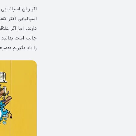
اگر زبان اسپانیایی
اسپانیایی اکثر کل
دارند. اما اگر علا
جالب است بدانید ری
را یاد بگیریم به‌سر