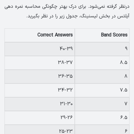
درنظر گرفته نمی‌شود. برای درک بهتر چگونگی محاسبه نمره دهی
آیلتس در بخش لیسنینگ، جدول زیر را در نظر بگیرید.
Correct Answers
Band Scores
40-39
9
38-37
8.5
36-35
8
34-32
7.5
31-30
7
29-26
6.5
25-23
6