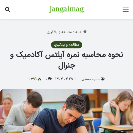
منو
جس
خانه
>
مطالعه و یادگیری
مطالعه و یادگیری
نحوه محاسبه نمره آیلتس آکادمیک و
جنرال
سمیه صفدری
1404-04-25
0
1,399