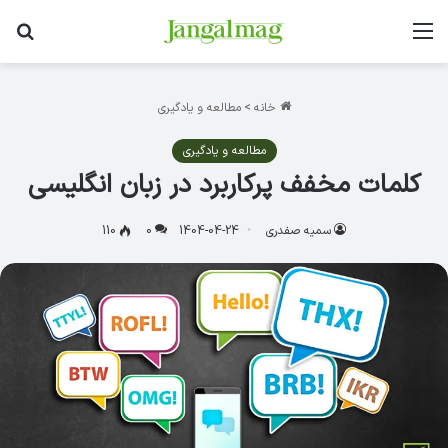
منو
جس
خانه
>
مطالعه و یادگیری
مطالعه و یادگیری
کلمات مخفف پرکاربرد در زبان انگلیسی
سمیه صفدری
1404-04-24
0
110