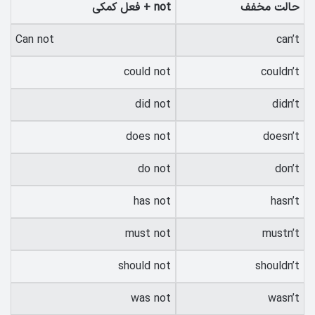
حالت مخفف
not + فعل کمکی
Can not
can’t
could not
couldn’t
did not
didn’t
does not
doesn’t
do not
don’t
has not
hasn’t
must not
mustn’t
should not
shouldn’t
was not
wasn’t