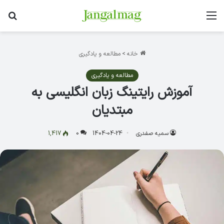
منو
جس
خانه
>
مطالعه و یادگیری
مطالعه و یادگیری
آموزش رایتینگ زبان انگلیسی به
مبتدیان
سمیه صفدری
1404-04-24
0
1,417