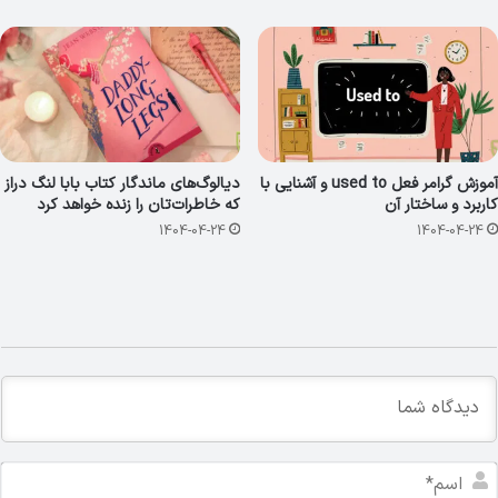
آموزش گرامر فعل used to و آشنایی با
دیالوگ‌های ماندگار کتاب بابا لنگ دراز
کاربرد و ساختار آن
که خاطرات‌تان را زنده خواهد کرد
1404-04-24
1404-04-24
ا
س