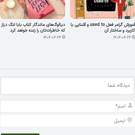
آموزش گرامر فعل used to و آشنایی با
دیالوگ‌های ماندگار کتاب بابا لنگ دراز
کاربرد و ساختار آن
که خاطرات‌تان را زنده خواهد کرد
1404-04-24
1404-04-24
ا
س
م
ا
*
ی
م