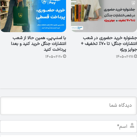
جشنواره خرید حضوری در شعب
با اسنپ‌پی، همین حالا از شعب
انتشارات جنگل؛ تا ۷۰٪ تخفیف +
انتشارات جنگل خرید کنید و بعدا
جوایز ویژه
پرداخت کنید
1405-02-20
1405-02-28
ا
س
م