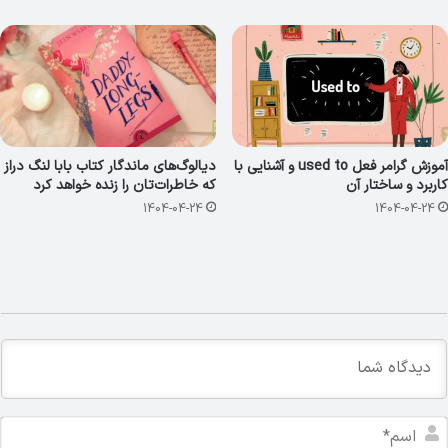
آموزش گرامر فعل used to و آشنایی با
دیالوگ‌های ماندگار کتاب بابا لنگ دراز
کاربرد و ساختار آن
که خاطرات‌تان را زنده خواهد کرد
1404-04-24
1404-04-24
ا
س