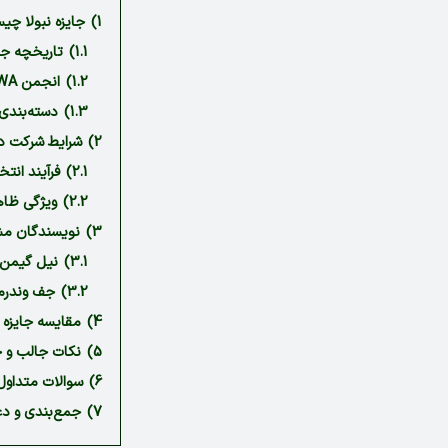
1)
جایزه نبولا چ
1.1)
تاریخچه جای
1.2)
انجمن SFWA و نقش آن در جایزه نبولا
1.3)
دسته‌بندی‌
2)
شرایط شرکت در 
2.1)
فرآیند انتخ
2.2)
ویژگی ظاهر
3)
نویسندگان مشه
3.1)
نیل گیمن؛
3.2)
جف وندرمی
4)
مقایسه جایزه ن
5)
نکات جالب و ح
6)
سوالات متداول 
7)
جمع‌بندی و دعو