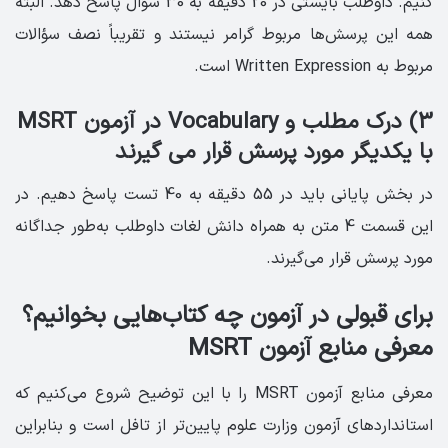
کنیم. داوطلب بایستی در 20 دقیقه به 30 سؤال پاسخ دهد. البته
همه این پرسش‌ها مربوط گرامر نیستند و تقریباً نصف سؤالات
مربوط به Written Expression است.
3) درک مطلب و Vocabulary در آزمون MSRT
با یکدیگر مورد پرسش قرار می گیرند
در بخش پایانی باید در 55 دقیقه به 40 تست پاسخ دهیم. در
این قسمت 4 متن به همراه دانش لغات داوطلب به‌طور جداگانه
مورد پرسش قرار می‌گیرند.
برای قبولی در آزمون چه کتاب‌هایی بخوانیم؟
معرفی منابع آزمون MSRT
معرفی منابع آزمون MSRT را با این توضیح شروع می‌کنیم که
استانداردهای آزمون وزارت علوم پایین‌تر از تافل است و بنابراین