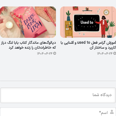
آموزش گرامر فعل used to و آشنایی با
دیالوگ‌های ماندگار کتاب بابا لنگ دراز
کاربرد و ساختار آن
که خاطرات‌تان را زنده خواهد کرد
1404-04-24
1404-04-24
ا
س