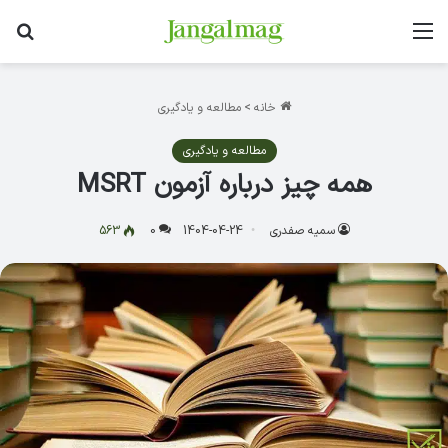
منو
جس
خانه
>
مطالعه و یادگیری
مطالعه و یادگیری
همه چیز درباره آزمون MSRT
سمیه صفدری
1404-04-24
0
563