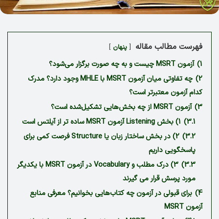
فهرست مطالب مقاله
پنهان
1)
آزمون MSRT چیست و به چه صورت برگزار می‌شود؟
2)
چه تفاوتی میان آزمون MSRT با MHLE وجود دارد؟ مدرک
کدام آزمون معتبرتر است؟
3)
آزمون MSRT از چه بخش‌هایی تشکیل‌شده است؟
3.1)
1) بخش Listening آزمون MSRT ساده تر از آیلتس است
3.2)
2) در بخش ساختار زبان یا Structure فرصت کمی برای
پاسخگویی داریم
3.3)
3) درک مطلب و Vocabulary در آزمون MSRT با یکدیگر
مورد پرسش قرار می گیرند
4)
برای قبولی در آزمون چه کتاب‌هایی بخوانیم؟ معرفی منابع
آزمون MSRT