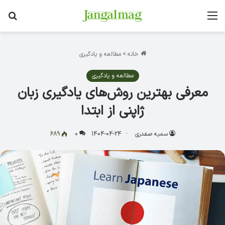
منو
جس
خانه
>
مطالعه و یادگیری
مطالعه و یادگیری
معرفی بهترین روش‌های یادگیری زبان
ژاپنی از ابتدا
سمیه صفدری
1404-04-24
0
689