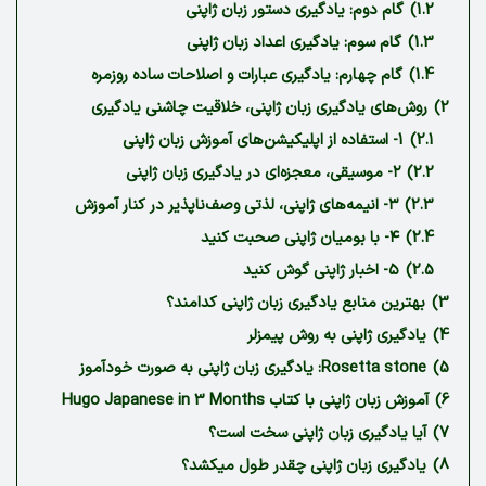
1.2)
گام دوم: یادگیری دستور زبان ژاپنی
1.3)
گام سوم: یادگیری اعداد زبان ژاپنی
1.4)
گام چهارم: یادگیری عبارات و اصلاحات ساده روزمره
2)
روش‌های یادگیری زبان ژاپنی، خلاقیت چاشنی یادگیری
2.1)
1- استفاده از اپلیکیشن‌های آموزش زبان ژاپنی
2.2)
۲- موسیقی، معجزه‌ای در یادگیری زبان ژاپنی
2.3)
۳- انیمه‌های ژاپنی، لذتی وصف‌ناپذیر در کنار آموزش
2.4)
۴- با بومیان ژاپنی صحبت کنید
2.5)
۵- اخبار ژاپنی گوش کنید
3)
بهترین منابع یادگیری زبان ژاپنی کدامند؟
4)
یادگیری ژاپنی به روش پیمزلر
5)
Rosetta stone: یادگیری زبان ژاپنی به صورت خودآموز
6)
آموزش زبان ژاپنی با کتاب Hugo Japanese in 3 Months
7)
آیا یادگیری زبان ژاپنی سخت است؟
8)
یادگیری زبان ژاپنی چقدر طول میکشد؟